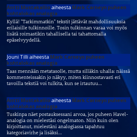
Antti Mustakallio
aiheesta
Mark Carneyn puheen
kohtalokas analogia
Kyllä! "Tarkimmatkin" tekstit jättävät mahdollisuuksia
erilaisille tulkinnoille. Tosin tulkinnan varaa voi myös
lisätä roimastikin tahallisella tai tahattomalla
epäselvyydellä.
Jouni Tilli
aiheesta
Mark Carneyn puheen
kohtalokas analogia
Taas mennään metatasolle, mutta silläkin uhalla: näissä
kommenteissakin jo näkyy, miten kiinnostavasti eri
tavoilla tekstiä voi tulkita, kun se irtautuu…
Antti Mustakallio
aiheesta
Mark Carneyn puheen
kohtalokas analogia
Tuskinpa näet postauksessani arvoa, jos puheen Havel-
analogia on mielestäsi ongelmaton. Niin kuin olen
kirjoittanut, mielestäni analogiassa tapahtuu
kategoriavirhe ja lisäksi…