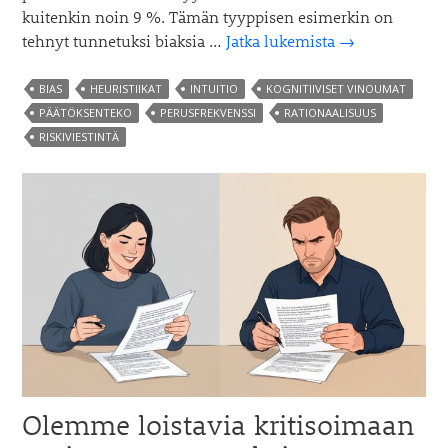
kuitenkin noin 9 %. Tämän tyyppisen esimerkin on
Ovatko
tehnyt tunnetuksi biaksia …
Jatka lukemista
→
ihmiset
irrationaalisia
BIAS
HEURISTIIKAT
INTUITIO
KOGNITIIVISET VINOUMAT
vai
PÄÄTÖKSENTEKO
PERUSFREKVENSSI
RATIONAALISUUS
numerot
RISKIVIESTINTÄ
huonosti
esitettyjä?
Olemme loistavia kritisoimaan