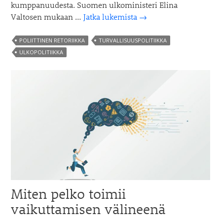
kumppanuudesta. Suomen ulkoministeri Elina
Marco
Valtosen mukaan …
Jatka lukemista
→
Rubion
puhe
POLIITTINEN RETORIIKKA
TURVALLISUUSPOLITIIKKA
Münchenissä
ULKOPOLITIIKKA
–
kriittinen
katsaus
Miten pelko toimii
vaikuttamisen välineenä