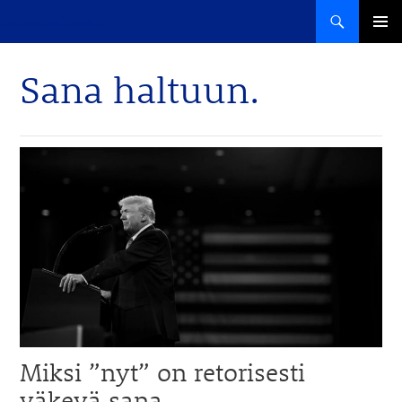
Haku
Sana haltuun
SIIRRY
ENSISIJ
SISÄLTÖÖN
VALIKK
Sana haltuun.
Miksi ”nyt” on retorisesti
väkevä sana