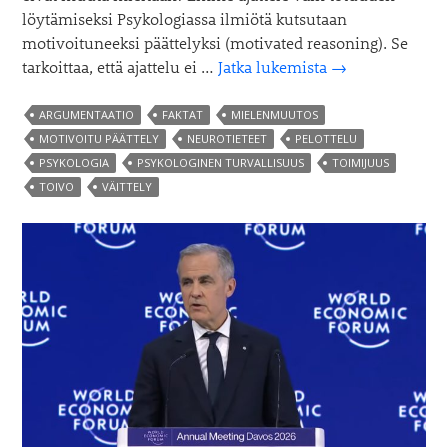
löytämiseksi Psykologiassa ilmiötä kutsutaan
motivoituneeksi päättelyksi (motivated reasoning). Se
Miksi
tarkoittaa, että ajattelu ei …
Jatka lukemista
→
faktat
eivät
ARGUMENTAATIO
FAKTAT
MIELENMUUTOS
muuta
MOTIVOITU PÄÄTTELY
NEUROTIETEET
PELOTTELU
ihmisten
PSYKOLOGIA
PSYKOLOGINEN TURVALLISUUS
TOIMIJUUS
mieliä
TOIVO
VÄITTELY
–
mutta
toivo
voi