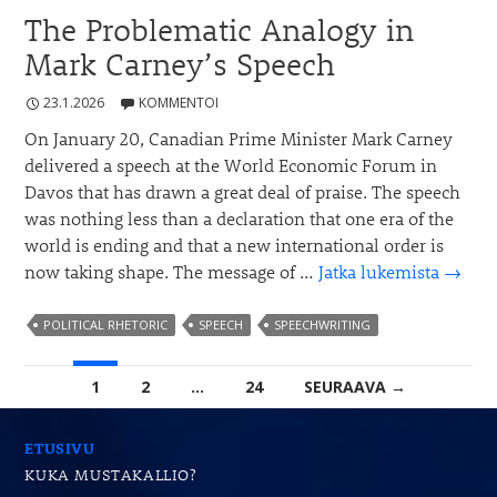
The Problematic Analogy in
Mark Carney’s Speech
23.1.2026
KOMMENTOI
On January 20, Canadian Prime Minister Mark Carney
delivered a speech at the World Economic Forum in
Davos that has drawn a great deal of praise. The speech
was nothing less than a declaration that one era of the
world is ending and that a new international order is
The
now taking shape. The message of …
Jatka lukemista
→
Proble
Analo
POLITICAL RHETORIC
SPEECH
SPEECHWRITING
in
Artikkelien
Mark
1
2
…
24
SEURAAVA →
Carney
selaus
Speec
ETUSIVU
KUKA MUSTAKALLIO?