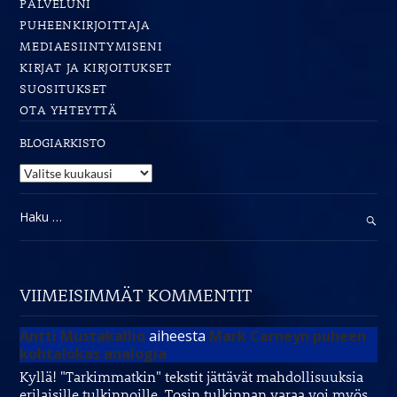
PALVELUNI
PUHEENKIRJOITTAJA
MEDIAESIINTYMISENI
KIRJAT JA KIRJOITUKSET
SUOSITUKSET
OTA YHTEYTTÄ
BLOGIARKISTO
Blogiarkisto
Haku:
VIIMEISIMMÄT KOMMENTIT
Antti Mustakallio
aiheesta
Mark Carneyn puheen
kohtalokas analogia
Kyllä! "Tarkimmatkin" tekstit jättävät mahdollisuuksia
erilaisille tulkinnoille. Tosin tulkinnan varaa voi myös