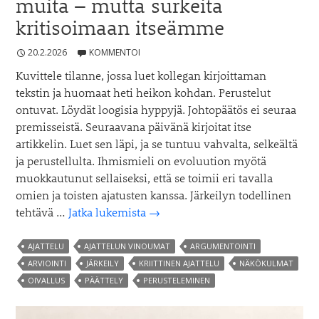
muita – mutta surkeita
kritisoimaan itseämme
20.2.2026
KOMMENTOI
Kuvittele tilanne, jossa luet kollegan kirjoittaman
tekstin ja huomaat heti heikon kohdan. Perustelut
ontuvat. Löydät loogisia hyppyjä. Johtopäätös ei seuraa
premisseistä. Seuraavana päivänä kirjoitat itse
artikkelin. Luet sen läpi, ja se tuntuu vahvalta, selkeältä
ja perustellulta. Ihmismieli on evoluution myötä
muokkautunut sellaiseksi, että se toimii eri tavalla
omien ja toisten ajatusten kanssa. Järkeilyn todellinen
Olemme
tehtävä …
Jatka lukemista
→
loistavia
kritisoimaan
AJATTELU
AJATTELUN VINOUMAT
ARGUMENTOINTI
muita
ARVIOINTI
JÄRKEILY
KRIITTINEN AJATTELU
NÄKÖKULMAT
–
OIVALLUS
PÄÄTTELY
PERUSTELEMINEN
mutta
surkeita