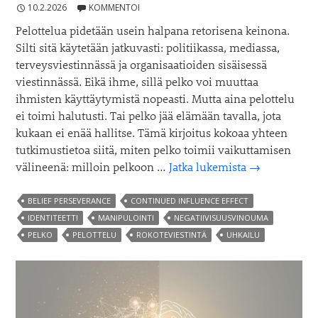
10.2.2026
KOMMENTOI
Pelottelua pidetään usein halpana retorisena keinona.
Silti sitä käytetään jatkuvasti: politiikassa, mediassa,
terveysviestinnässä ja organisaatioiden sisäisessä
viestinnässä. Eikä ihme, sillä pelko voi muuttaa
ihmisten käyttäytymistä nopeasti. Mutta aina pelottelu
ei toimi halutusti. Tai pelko jää elämään tavalla, jota
kukaan ei enää hallitse. Tämä kirjoitus kokoaa yhteen
tutkimustietoa siitä, miten pelko toimii vaikuttamisen
Miten
välineenä: milloin pelkoon …
Jatka lukemista
→
pelko
toimii
BELIEF PERSEVERANCE
CONTINUED INFLUENCE EFFECT
vaikuttamise
IDENTITEETTI
MANIPULOINTI
NEGATIIVISUUSVINOUMA
välineenä
PELKO
PELOTTELU
ROKOTEVIESTINTÄ
UHKAILU