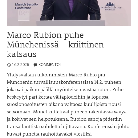
Marco Rubion puhe
Münchenissä – kriittinen
katsaus
16.2.2026
KOMMENTOI
Yhdysvaltain ulkoministeri Marco Rubio piti
Münchenin turvallisuuskonferenssissa 14.2. puheen,
joka sai paikan päällä myönteisen vastaanoton. Puhe
keskeytyi pari kertaa väliaplodeihin ja lopussa
suosionosoitusten aikana valtaosa kuulijoista nousi
seisomaan. Monet kiittelivät puheen rakentavaa sävyä
ja kokivat sen helpotuksena. Rubion sanoja pidettiin
transatlanttista suhdetta lujittavana. Konferenssin johto
kuvasi puhetta rauhoittavaksi viestiksi