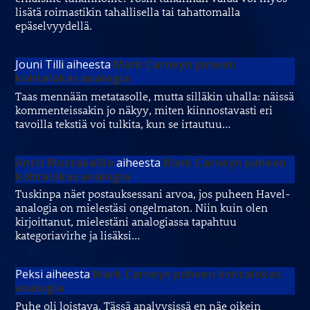
lisätä roimastikin tahallisella tai tahattomalla
epäselvyydellä.
Jouni Tilli
aiheesta
Mark Carneyn puheen
kohtalokas analogia
Taas mennään metatasolle, mutta silläkin uhalla: näissä
kommenteissakin jo näkyy, miten kiinnostavasti eri
tavoilla tekstiä voi tulkita, kun se irtautuu…
Antti Mustakallio
aiheesta
Mark Carneyn puheen
kohtalokas analogia
Tuskinpa näet postauksessani arvoa, jos puheen Havel-
analogia on mielestäsi ongelmaton. Niin kuin olen
kirjoittanut, mielestäni analogiassa tapahtuu
kategoriavirhe ja lisäksi…
Peksi
aiheesta
Mark Carneyn puheen kohtalokas
analogia
Puhe oli loistava. Tässä analyysissä en näe oikein