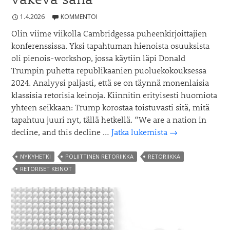
1.4.2026
KOMMENTOI
Olin viime viikolla Cambridgessa puheenkirjoittajien
konferenssissa. Yksi tapahtuman hienoista osuuksista
oli pienois-workshop, jossa käytiin läpi Donald
Trumpin puhetta republikaanien puoluekokouksessa
2024. Analyysi paljasti, että se on täynnä monenlaisia
klassisia retorisia keinoja. Kiinnitin erityisesti huomiota
yhteen seikkaan: Trump korostaa toistuvasti sitä, mitä
tapahtuu juuri nyt, tällä hetkellä. “We are a nation in
Miksi
decline, and this decline …
Jatka lukemista
→
”nyt”
on
NYKYHETKI
POLIITTINEN RETORIIKKA
RETORIIKKA
retorisesti
RETORISET KEINOT
väkevä
sana