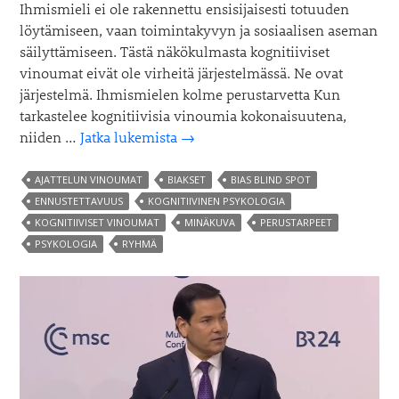
Ihmismieli ei ole rakennettu ensisijaisesti totuuden
löytämiseen, vaan toimintakyvyn ja sosiaalisen aseman
säilyttämiseen. Tästä näkökulmasta kognitiiviset
vinoumat eivät ole virheitä järjestelmässä. Ne ovat
järjestelmä. Ihmismielen kolme perustarvetta Kun
tarkastelee kognitiivisia vinoumia kokonaisuutena,
Kognitiiviset
niiden …
Jatka lukemista
→
vinoumat
eivät
AJATTELUN VINOUMAT
BIAKSET
BIAS BLIND SPOT
ole
ENNUSTETTAVUUS
KOGNITIIVINEN PSYKOLOGIA
ajattelun
KOGNITIIVISET VINOUMAT
MINÄKUVA
PERUSTARPEET
virhe
PSYKOLOGIA
RYHMÄ
vaan
sen
ominaisuus