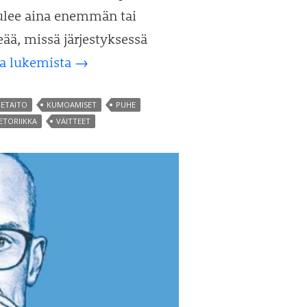
 tulee aina enemmän tai
ää, missä järjestyksessä
Ota
ka lukemista
→
haltuun
klassisen
HETAITO
KUMOAMISET
PUHE
ETORIIKKA
VÄITTEET
retoriikan
puherakenne