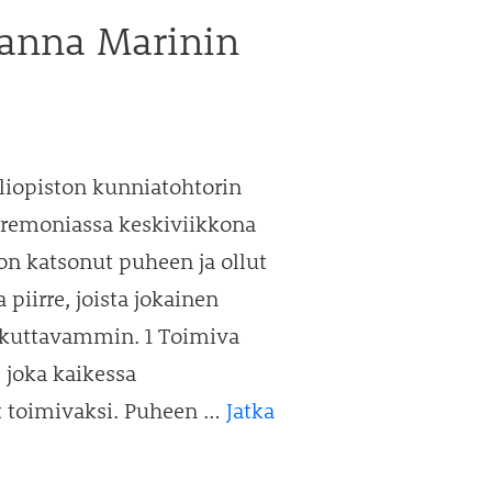
anna Marinin
liopiston kunniatohtorin
seremoniassa keskiviikkona
 on katsonut puheen ja ollut
piirre, joista jokainen
aikuttavammin. 1 Toimiva
 joka kaikessa
t toimivaksi. Puheen …
Jatka