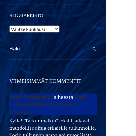
BLOGIARKISTO
Blogiarkisto
Haku:
VIIMEISIMMÄT KOMMENTIT
Antti Mustakallio
aiheesta
Mark
Carneyn puheen kohtalokas
analogia
Kyllä! "Tarkimmatkin" tekstit jättävät
mahdollisuuksia erilaisille tulkinnoille.
Tosin tulkinnan varaa voi myös lisätä