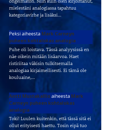
ongelmaton. Niin kuin olen kirjoittanut,
mielestäni analogiassa tapahtuu
kategoriavirhe ja lisäksi…
Peksi
aiheesta
Mark Carneyn
puheen kohtalokas analogia
Puhe oli loistava. Tässä analyysissä en
näe oikein mitään lisäarvoa. Haet
ristiriitaa väkisin tulkitsemalla
analogiaa kirjaimellisesti. Ei tämä ole
kouluaine,…
Antti Mustakallio
aiheesta
Mark
Carneyn puheen kohtalokas
analogia
Toki! Luulen kuitenkin, että tässä sitä ei
ollut erityisesti haettu. Tosin eipä tuo