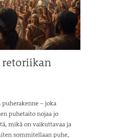
 retoriikan
n puherakenne – joka
nen puhetaito nojaa jo
itä, mikä on vaikuttavaa ja
miten sommitellaan puhe,