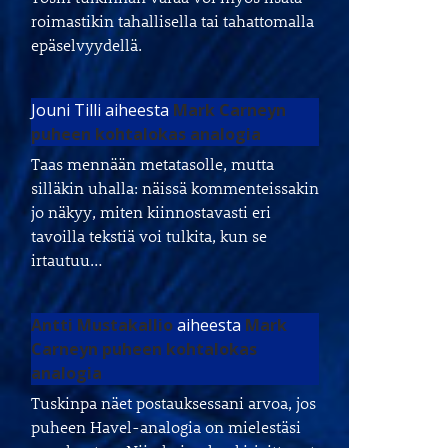
roimastikin tahallisella tai tahattomalla
epäselvyydellä.
Jouni Tilli
aiheesta
Mark Carneyn
puheen kohtalokas analogia
Taas mennään metatasolle, mutta
silläkin uhalla: näissä kommenteissakin
jo näkyy, miten kiinnostavasti eri
tavoilla tekstiä voi tulkita, kun se
irtautuu…
Antti Mustakallio
aiheesta
Mark
Carneyn puheen kohtalokas
analogia
Tuskinpa näet postauksessani arvoa, jos
puheen Havel-analogia on mielestäsi