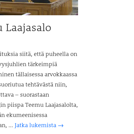
 Laajasalo
tuksia siitä, että puheella on
syysjuhlien tärkeimpiä
inen tällaisessa arvokkaassa
uoriutua tehtävästä niin,
ettava – suorastaan
n piispa Teemu Laajasalolta,
vän ekumeenisessa
Puhu
aan, …
Jatka lukemista
→