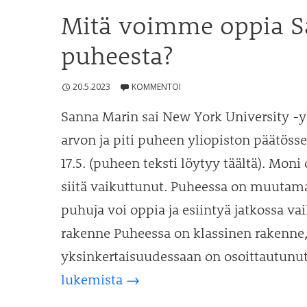
Mitä voimme oppia S
puheesta?
20.5.2023
KOMMENTOI
Sanna Marin sai New York University -y
arvon ja piti puheen yliopiston päätös
17.5. (puheen teksti löytyy täältä). Moni
siitä vaikuttunut. Puheessa on muutama 
puhuja voi oppia ja esiintyä jatkossa v
rakenne Puheessa on klassinen rakenne,
yksinkertaisuudessaan on osoittautunu
Mitä
lukemista
→
voimme