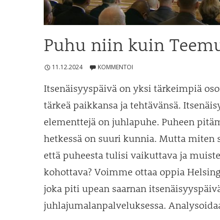
Puhu niin kuin Teemu
11.12.2024
KOMMENTOI
Itsenäisyyspäivä on yksi tärkeimpiä osoi
tärkeä paikkansa ja tehtävänsä. Itsenäi
elementtejä on juhlapuhe. Puheen pitäm
hetkessä on suuri kunnia. Mutta miten s
että puheesta tulisi vaikuttava ja muist
kohottava? Voimme ottaa oppia Helsingi
joka piti upean saarnan itsenäisyyspäi
juhlajumalanpalveluksessa. Analysoid