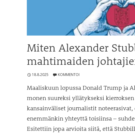
Miten Alexander Stub
mahtimaiden johtajien
18.8.2025
KOMMENTOI
Maaliskuun lopussa Donald Trump ja Al
monen suureksi yllätykseksi kierroksen g
kansainväliset journalistit noteerasivat,
enemmänkin yhteyttä toisiinsa – suhde 
Esitettiin jopa arvioita siitä, että Stubb