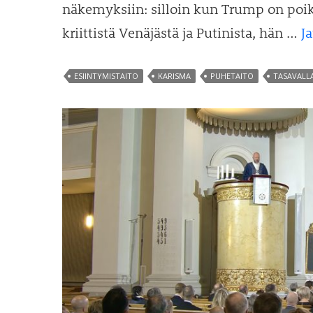
näkemyksiin: silloin kun Trump on poik
kriittistä Venäjästä ja Putinista, hän …
J
ESIINTYMISTAITO
KARISMA
PUHETAITO
TASAVALLA