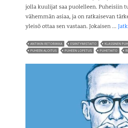
jolla kuulijat saa puolelleen. Puheisiin
vähemmän asiaa, ja on ratkaisevan tärke
yleisö ottaa sen vastaan. Jokaisen …
Jat
ANTIIKIN RETORIIKKA
ESIINTYMISTAITO
KLASSINEN PU
PUHEEN ALOITUS
PUHEEN LOPETUS
PUHETAITO
R