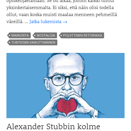
opiskelijaelämään. Se oli aikaa, jolloin kaikki tuntui
yksinkertaisemmalta. Ei siksi, että näin olisi todella
ollut, vaan koska muisti maalaa menneen pehmeillä
Nostalgian
väreillä. …
Jatka lukemista
→
katkeransuloinen
voima
MAINONTA
NOSTALGIA
POLIITTINEN RETORIIKKA
TUNTEISIIN VAIKUTTAMINEN
Alexander Stubbin kolme