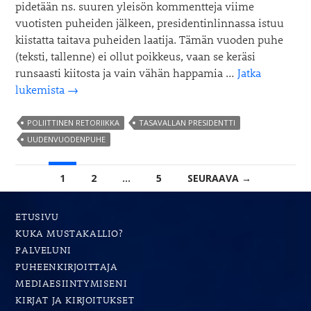
pidetään ns. suuren yleisön kommentteja viime
vuotisten puheiden jälkeen, presidentinlinnassa istuu
kiistatta taitava puheiden laatija. Tämän vuoden puhe
(teksti, tallenne) ei ollut poikkeus, vaan se keräsi
runsaasti kiitosta ja vain vähän happamia …
Jatka
Puhu
lukemista
→
niin
kuin
POLIITTINEN RETORIIKKA
TASAVALLAN PRESIDENTTI
Sauli
UUDENVUODENPUHE
Niinistö
Artikkelien
1
2
…
5
SEURAAVA →
selaus
ETUSIVU
KUKA MUSTAKALLIO?
PALVELUNI
PUHEENKIRJOITTAJA
MEDIAESIINTYMISENI
KIRJAT JA KIRJOITUKSET