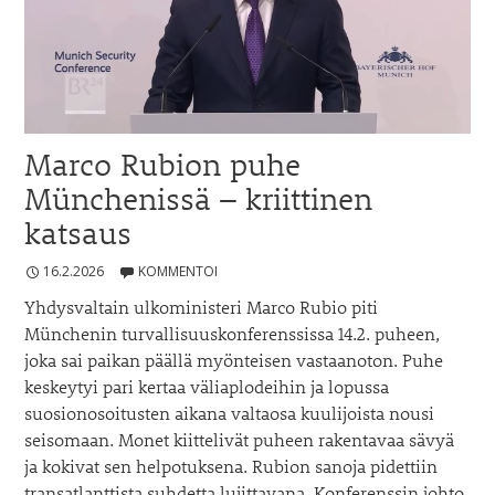
Marco Rubion puhe
Münchenissä – kriittinen
katsaus
16.2.2026
KOMMENTOI
Yhdysvaltain ulkoministeri Marco Rubio piti
Münchenin turvallisuuskonferenssissa 14.2. puheen,
joka sai paikan päällä myönteisen vastaanoton. Puhe
keskeytyi pari kertaa väliaplodeihin ja lopussa
suosionosoitusten aikana valtaosa kuulijoista nousi
seisomaan. Monet kiittelivät puheen rakentavaa sävyä
ja kokivat sen helpotuksena. Rubion sanoja pidettiin
transatlanttista suhdetta lujittavana. Konferenssin johto