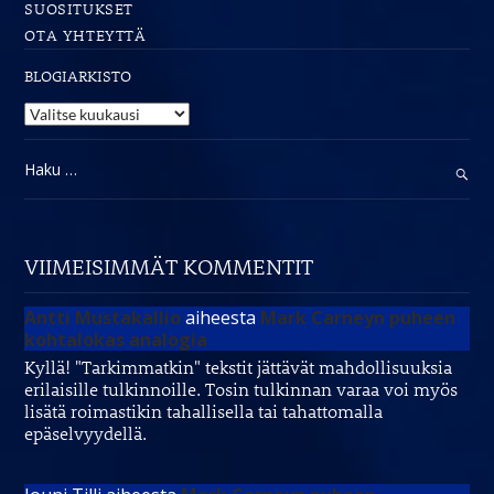
SUOSITUKSET
OTA YHTEYTTÄ
BLOGIARKISTO
Blogiarkisto
Haku:
VIIMEISIMMÄT KOMMENTIT
Antti Mustakallio
aiheesta
Mark Carneyn puheen
kohtalokas analogia
Kyllä! "Tarkimmatkin" tekstit jättävät mahdollisuuksia
erilaisille tulkinnoille. Tosin tulkinnan varaa voi myös
lisätä roimastikin tahallisella tai tahattomalla
epäselvyydellä.