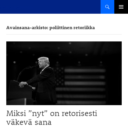
Haku
Sana haltuun
SIIRRY
ENSISIJ
SISÄLTÖÖN
VALIKK
Avainsana-arkisto: poliittinen retoriikka
Miksi ”nyt” on retorisesti
väkevä sana