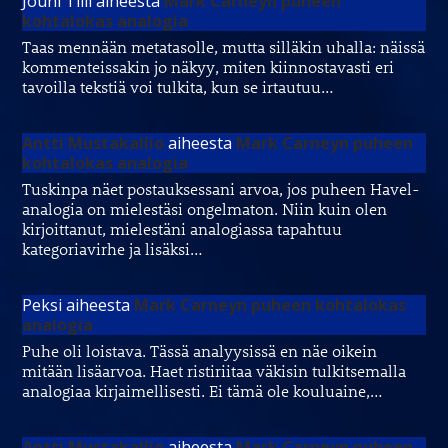
Jouni Tilli
aiheesta
Mark Carneyn puheen
kohtalokas analogia
Taas mennään metatasolle, mutta silläkin uhalla: näissä
kommenteissakin jo näkyy, miten kiinnostavasti eri
tavoilla tekstiä voi tulkita, kun se irtautuu…
Antti Mustakallio
aiheesta
Mark Carneyn puheen
kohtalokas analogia
Tuskinpa näet postauksessani arvoa, jos puheen Havel-
analogia on mielestäsi ongelmaton. Niin kuin olen
kirjoittanut, mielestäni analogiassa tapahtuu
kategoriavirhe ja lisäksi…
Peksi
aiheesta
Mark Carneyn puheen kohtalokas
analogia
Puhe oli loistava. Tässä analyysissä en näe oikein
mitään lisäarvoa. Haet ristiriitaa väkisin tulkitsemalla
analogiaa kirjaimellisesti. Ei tämä ole kouluaine,…
Antti Mustakallio
aiheesta
Mark Carneyn puheen