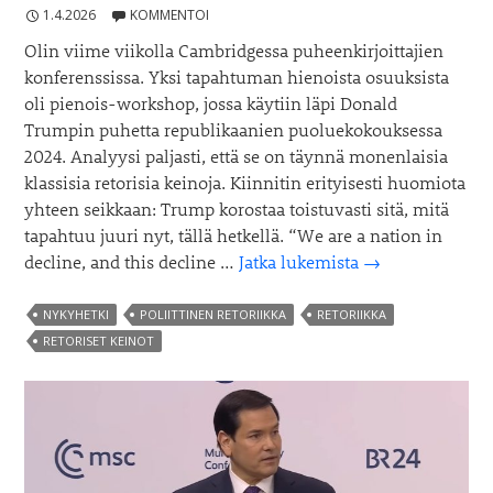
1.4.2026
KOMMENTOI
Olin viime viikolla Cambridgessa puheenkirjoittajien
konferenssissa. Yksi tapahtuman hienoista osuuksista
oli pienois-workshop, jossa käytiin läpi Donald
Trumpin puhetta republikaanien puoluekokouksessa
2024. Analyysi paljasti, että se on täynnä monenlaisia
klassisia retorisia keinoja. Kiinnitin erityisesti huomiota
yhteen seikkaan: Trump korostaa toistuvasti sitä, mitä
tapahtuu juuri nyt, tällä hetkellä. “We are a nation in
Miksi
decline, and this decline …
Jatka lukemista
→
”nyt”
on
NYKYHETKI
POLIITTINEN RETORIIKKA
RETORIIKKA
retorisesti
RETORISET KEINOT
väkevä
sana