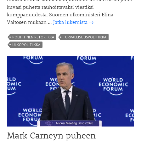
kuvasi puhetta rauhoittavaksi viestiksi
kumppanuudesta. Suomen ulkoministeri Elina
Marco
Valtosen mukaan …
Jatka lukemista
→
Rubion
puhe
POLIITTINEN RETORIIKKA
TURVALLISUUSPOLITIIKKA
Münchenissä
ULKOPOLITIIKKA
–
kriittinen
katsaus
Mark Carneyn puheen