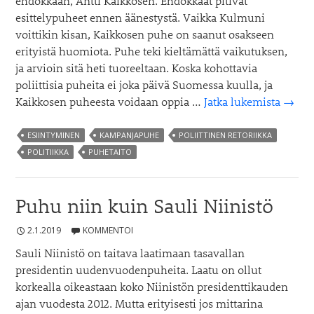
ehdokkaan, Antti Kaikkosen. Ehdokkaat pitivät
esittelypuheet ennen äänestystä. Vaikka Kulmuni
voittikin kisan, Kaikkosen puhe on saanut osakseen
erityistä huomiota. Puhe teki kieltämättä vaikutuksen,
ja arvioin sitä heti tuoreeltaan. Koska kohottavia
poliittisia puheita ei joka päivä Suomessa kuulla, ja
Mikä
Kaikkosen puheesta voidaan oppia …
Jatka lukemista
→
teki
Antti
ESIINTYMINEN
KAMPANJAPUHE
POLIITTINEN RETORIIKKA
Kaikk
POLITIIKKA
PUHETAITO
”repp
vaiku
Puhu niin kuin Sauli Niinistö
2.1.2019
KOMMENTOI
Sauli Niinistö on taitava laatimaan tasavallan
presidentin uudenvuodenpuheita. Laatu on ollut
korkealla oikeastaan koko Niinistön presidenttikauden
ajan vuodesta 2012. Mutta erityisesti jos mittarina