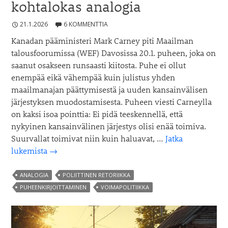
kohtalokas analogia
21.1.2026
6 KOMMENTTIA
Kanadan pääministeri Mark Carney piti Maailman
talousfoorumissa (WEF) Davosissa 20.1. puheen, joka on
saanut osakseen runsaasti kiitosta. Puhe ei ollut
enempää eikä vähempää kuin julistus yhden
maailmanajan päättymisestä ja uuden kansainvälisen
järjestyksen muodostamisesta. Puheen viesti Carneylla
on kaksi isoa pointtia: Ei pidä teeskennellä, että
nykyinen kansainvälinen järjestys olisi enää toimiva.
Suurvallat toimivat niin kuin haluavat, …
Jatka
Mark
lukemista
→
Carneyn
puheen
ANALOGIA
POLIITTINEN RETORIIKKA
kohtalokas
PUHEENKIRJOITTAMINEN
VOIMAPOLITIIKKA
analogia