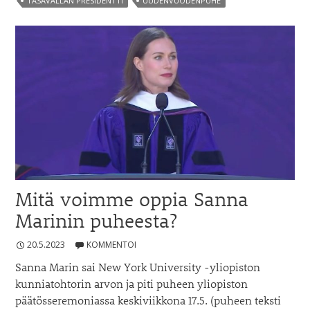
TASAVALLAN PRESIDENTTI
UUDENVUODENPUHE
valmentaja,
terapeutti
ja
konsultti
Mitä voimme oppia Sanna
Marinin puheesta?
20.5.2023
KOMMENTOI
Sanna Marin sai New York University -yliopiston
kunniatohtorin arvon ja piti puheen yliopiston
päätösseremoniassa keskiviikkona 17.5. (puheen teksti