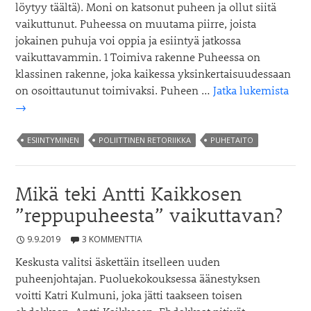
löytyy täältä). Moni on katsonut puheen ja ollut siitä
vaikuttunut. Puheessa on muutama piirre, joista
jokainen puhuja voi oppia ja esiintyä jatkossa
vaikuttavammin. 1 Toimiva rakenne Puheessa on
klassinen rakenne, joka kaikessa yksinkertaisuudessaan
Mitä
on osoittautunut toimivaksi. Puheen …
Jatka lukemista
voi
→
oppi
San
ESIINTYMINEN
POLIITTINEN RETORIIKKA
PUHETAITO
Mar
puhe
Mikä teki Antti Kaikkosen
”reppupuheesta” vaikuttavan?
9.9.2019
3 KOMMENTTIA
Keskusta valitsi äskettäin itselleen uuden
puheenjohtajan. Puoluekokouksessa äänestyksen
voitti Katri Kulmuni, joka jätti taakseen toisen