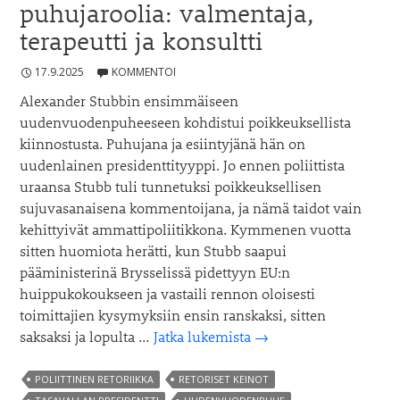
puhujaroolia: valmentaja,
terapeutti ja konsultti
17.9.2025
KOMMENTOI
Alexander Stubbin ensimmäiseen
uudenvuodenpuheeseen kohdistui poikkeuksellista
kiinnostusta. Puhujana ja esiintyjänä hän on
uudenlainen presidenttityyppi. Jo ennen poliittista
uraansa Stubb tuli tunnetuksi poikkeuksellisen
sujuvasanaisena kommentoijana, ja nämä taidot vain
kehittyivät ammattipoliitikkona. Kymmenen vuotta
sitten huomiota herätti, kun Stubb saapui
pääministerinä Brysselissä pidettyyn EU:n
huippukokoukseen ja vastaili rennon oloisesti
toimittajien kysymyksiin ensin ranskaksi, sitten
Alexander
saksaksi ja lopulta …
Jatka lukemista
→
Stubbin
kolme
POLIITTINEN RETORIIKKA
RETORISET KEINOT
puhujaroolia: