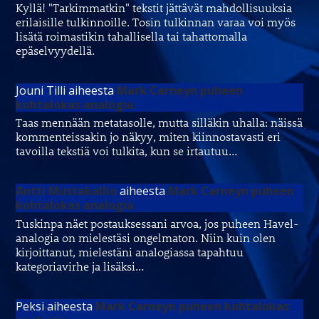
Kyllä! "Tarkimmatkin" tekstit jättävät mahdollisuuksia
erilaisille tulkinnoille. Tosin tulkinnan varaa voi myös
lisätä roimastikin tahallisella tai tahattomalla
epäselvyydellä.
Jouni Tilli
aiheesta
Mark Carneyn puheen
kohtalokas analogia
Taas mennään metatasolle, mutta silläkin uhalla: näissä
kommenteissakin jo näkyy, miten kiinnostavasti eri
tavoilla tekstiä voi tulkita, kun se irtautuu…
Antti Mustakallio
aiheesta
Mark Carneyn puheen
kohtalokas analogia
Tuskinpa näet postauksessani arvoa, jos puheen Havel-
analogia on mielestäsi ongelmaton. Niin kuin olen
kirjoittanut, mielestäni analogiassa tapahtuu
kategoriavirhe ja lisäksi…
Peksi
aiheesta
Mark Carneyn puheen kohtalokas