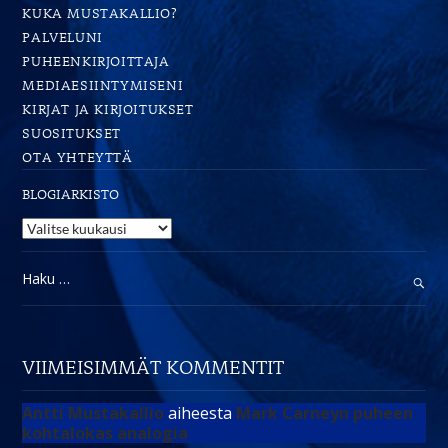
itseämme
KUKA MUSTAKALLIO?
PALVELUNI
PUHEENKIRJOITTAJA
MEDIAESIINTYMISENI
KIRJAT JA KIRJOITUKSET
SUOSITUKSET
OTA YHTEYTTÄ
BLOGIARKISTO
Blogiarkisto
Haku:
VIIMEISIMMÄT KOMMENTIT
Antti Mustakallio
aiheesta
Mark Carneyn puheen
kohtalokas analogia