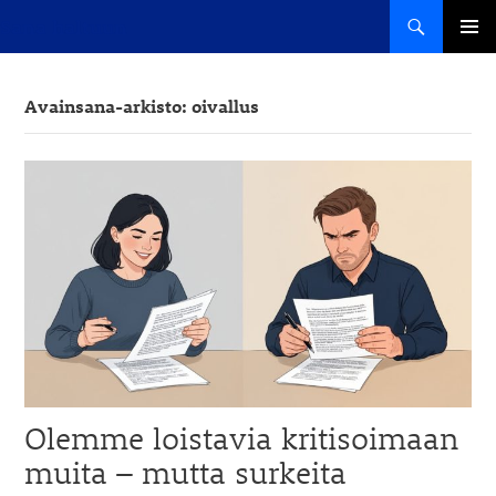
Haku
Sana haltuun
SIIRRY
ENSISIJ
SISÄLTÖÖN
VALIKK
Avainsana-arkisto: oivallus
Olemme loistavia kritisoimaan
muita – mutta surkeita