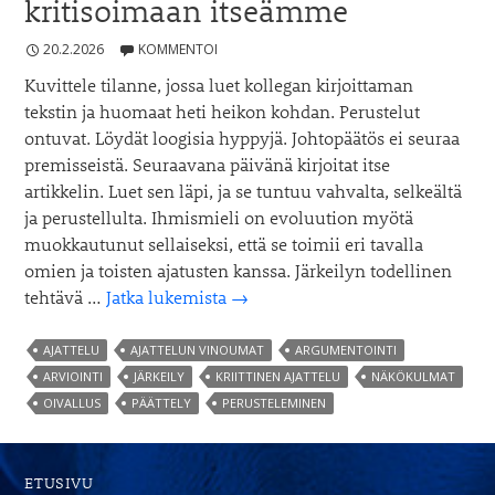
kritisoimaan itseämme
20.2.2026
KOMMENTOI
Kuvittele tilanne, jossa luet kollegan kirjoittaman
tekstin ja huomaat heti heikon kohdan. Perustelut
ontuvat. Löydät loogisia hyppyjä. Johtopäätös ei seuraa
premisseistä. Seuraavana päivänä kirjoitat itse
artikkelin. Luet sen läpi, ja se tuntuu vahvalta, selkeältä
ja perustellulta. Ihmismieli on evoluution myötä
muokkautunut sellaiseksi, että se toimii eri tavalla
omien ja toisten ajatusten kanssa. Järkeilyn todellinen
Olemme
tehtävä …
Jatka lukemista
→
loistavia
kritisoimaan
AJATTELU
AJATTELUN VINOUMAT
ARGUMENTOINTI
muita
ARVIOINTI
JÄRKEILY
KRIITTINEN AJATTELU
NÄKÖKULMAT
–
OIVALLUS
PÄÄTTELY
PERUSTELEMINEN
mutta
surkeita
kritisoimaan
ETUSIVU