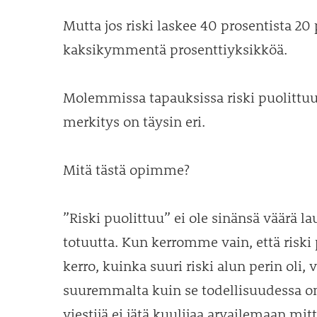
Mutta jos riski laskee 40 prosentista 20
kaksikymmentä prosenttiyksikköä.
Molemmissa tapauksissa riski puolittu
merkitys on täysin eri.
Mitä tästä opimme?
”Riski puolittuu” ei ole sinänsä väärä la
totuutta. Kun kerromme vain, että risk
kerro, kuinka suuri riski alun perin oli,
suuremmalta kuin se todellisuudessa on
viestijä ei jätä kuulijaa arvailemaan mit