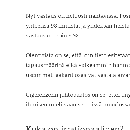
Nyt vastaus on helposti nähtävissä. Posi
yhteensä 98 ihmistä, ja yhdeksän heistä 
vastaus on noin 9 %.
Olennaista on se, että kun tieto esitetää
tapausmäärinä eikä vaikeammin hahmot
useimmat lääkärit osasivat vastata aivan
Gigerenzerin johtopäätös on se, ettei o
ihmisen mieli vaan se, missä muodossa 
Kuka on irrationaalinen?