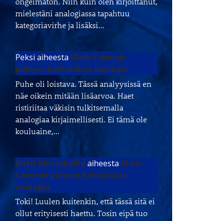
ongelmaton. Niin kuin olen kirjoittanut,
mielestäni analogiassa tapahtuu
kategoriavirhe ja lisäksi…
Peksi
aiheesta
Mark Carneyn
puheen kohtalokas analogia
Puhe oli loistava. Tässä analyysissä en
näe oikein mitään lisäarvoa. Haet
ristiriitaa väkisin tulkitsemalla
analogiaa kirjaimellisesti. Ei tämä ole
kouluaine,…
Antti Mustakallio
aiheesta
Mark
Carneyn puheen kohtalokas
analogia
Toki! Luulen kuitenkin, että tässä sitä ei
ollut erityisesti haettu. Tosin eipä tuo