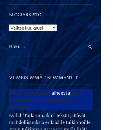
BLOGIARKISTO
Blogiarkisto
Haku:
VIIMEISIMMÄT KOMMENTIT
Antti Mustakallio
aiheesta
Mark
Carneyn puheen kohtalokas
analogia
Kyllä! "Tarkimmatkin" tekstit jättävät
mahdollisuuksia erilaisille tulkinnoille.
Tosin tulkinnan varaa voi myös lisätä