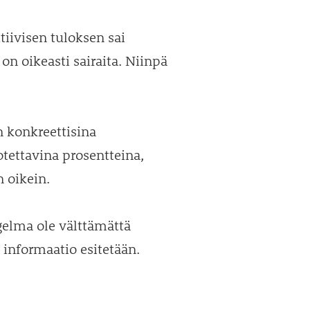
tiivisen tuloksen sai
on oikeasti sairaita. Niinpä
n konkreettisina
ettavina prosentteina,
 oikein.
ngelma ole välttämättä
informaatio esitetään.