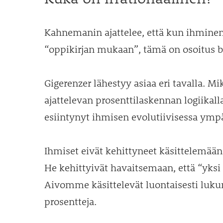
Kahnemanin ajattelee, että kun ihminen
“oppikirjan mukaan”, tämä on osoitus b
Gigerenzer lähestyy asiaa eri tavalla. 
ajattelevan prosenttilaskennan logiikalla
esiintynyt ihmisen evolutiivisessa ympä
Ihmiset eivät kehittyneet käsittelemää
He kehittyivät havaitsemaan, että “yks
Aivomme käsittelevät luontaisesti lukum
prosentteja.