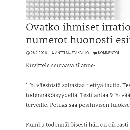
Ovatko ihmiset irratio
numerot huonosti esit
28.2.2026
ANTTI MUSTAKALLIO
KOMMENTOI
Kuvittele seuraava tilanne:
1 % väestöstä sairastaa tiettyä tautia. T
todennäköisyydellä. Testi antaa 9 % vää
terveille. Potilas saa positiivisen tulokse
Kuinka todennäköisesti hän on oikeasti 