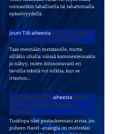
roimastikin tahallisella tai tahattomalla
epäselvyydellä.
Jouni Tilli
aiheesta
Mark Carneyn
puheen kohtalokas analogia
Taas mennään metatasolle, mutta
silläkin uhalla: näissä kommenteissakin
jo näkyy, miten kiinnostavasti eri
tavoilla tekstiä voi tulkita, kun se
irtautuu…
Antti Mustakallio
aiheesta
Mark
Carneyn puheen kohtalokas
analogia
Tuskinpa näet postauksessani arvoa, jos
puheen Havel-analogia on mielestäsi