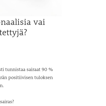
naalisia vai
ettyjä?
esti tunnistaa sairaat 90 %
rän positiivisen tuloksen
n.
sairas?