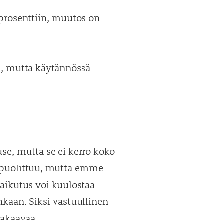
 prosenttiin, muutos on
u, mutta käytännössä
use, mutta se ei kerro koko
i puolittuu, mutta emme
 vaikutus voi kuulostaa
kaan. Siksi vastuullinen
takaavaa.