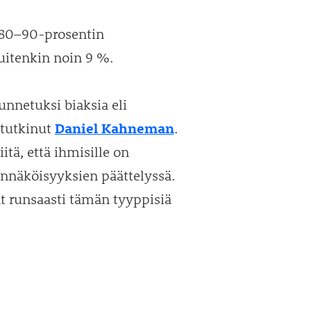
 80–90-prosentin
uitenkin noin 9 %.
nnetuksi biaksia eli
Daniel Kahneman
 tutkinut
.
tä, että ihmisille on
dennäköisyyksien päättelyssä.
ät runsaasti tämän tyyppisiä