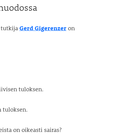
muodossa
Gerd Gigerenzer
 tutkija
on
ivisen tuloksen.
n tuloksen.
sta on oikeasti sairas?