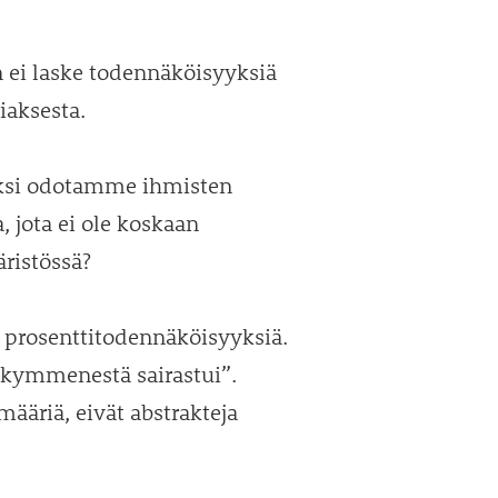
 ei laske todennäköisyyksiä
iaksesta.
Miksi odotamme ihmisten
, jota ei ole koskaan
ristössä?
n prosenttitodennäköisyyksiä.
i kymmenestä sairastui”.
ääriä, eivät abstrakteja