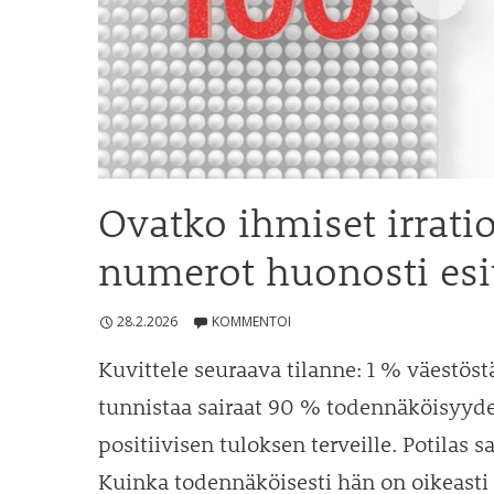
Ovatko ihmiset irratio
numerot huonosti esit
28.2.2026
KOMMENTOI
Kuvittele seuraava tilanne: 1 % väestöstä 
tunnistaa sairaat 90 % todennäköisyydel
positiivisen tuloksen terveille. Potilas s
Kuinka todennäköisesti hän on oikeasti