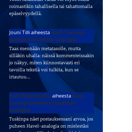
roimastikin tahallisella tai tahattomalla
epäselvyydellä.
Jouni Tilli
aiheesta
Mark Carneyn
puheen kohtalokas analogia
Taas mennään metatasolle, mutta
silläkin uhalla: näissä kommenteissakin
jo näkyy, miten kiinnostavasti eri
tavoilla tekstiä voi tulkita, kun se
irtautuu…
Antti Mustakallio
aiheesta
Mark
Carneyn puheen kohtalokas
analogia
Tuskinpa näet postauksessani arvoa, jos
puheen Havel-analogia on mielestäsi