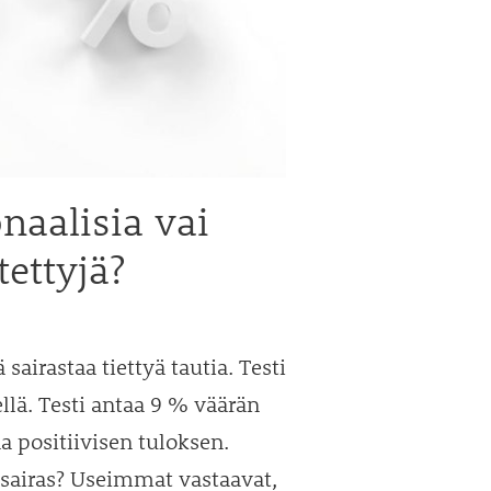
naalisia vai
ettyjä?
sairastaa tiettyä tautia. Testi
lä. Testi antaa 9 % väärän
aa positiivisen tuloksen.
 sairas? Useimmat vastaavat,