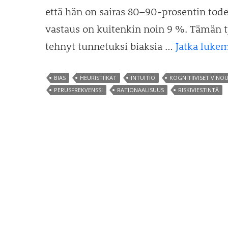
että hän on sairas 80–90-prosentin tod
vastaus on kuitenkin noin 9 %. Tämän 
tehnyt tunnetuksi biaksia …
Jatka luke
BIAS
HEURISTIIKAT
INTUITIO
KOGNITIIVISET VINO
PERUSFREKVENSSI
RATIONAALISUUS
RISKIVIESTINTÄ