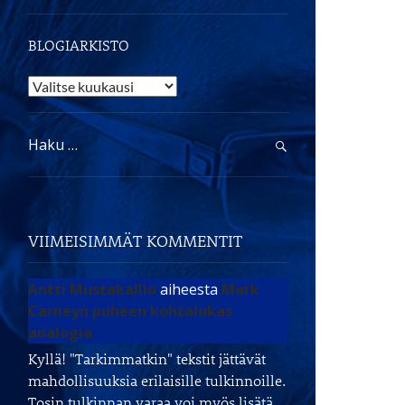
BLOGIARKISTO
Blogiarkisto
Haku:
VIIMEISIMMÄT KOMMENTIT
Antti Mustakallio
aiheesta
Mark
Carneyn puheen kohtalokas
analogia
Kyllä! "Tarkimmatkin" tekstit jättävät
mahdollisuuksia erilaisille tulkinnoille.
Tosin tulkinnan varaa voi myös lisätä