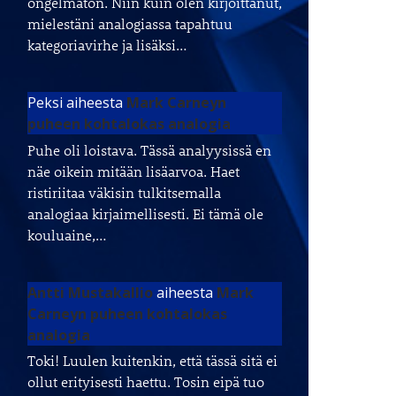
ongelmaton. Niin kuin olen kirjoittanut,
mielestäni analogiassa tapahtuu
kategoriavirhe ja lisäksi…
Peksi
aiheesta
Mark Carneyn
puheen kohtalokas analogia
Puhe oli loistava. Tässä analyysissä en
näe oikein mitään lisäarvoa. Haet
ristiriitaa väkisin tulkitsemalla
analogiaa kirjaimellisesti. Ei tämä ole
kouluaine,…
Antti Mustakallio
aiheesta
Mark
Carneyn puheen kohtalokas
analogia
Toki! Luulen kuitenkin, että tässä sitä ei
ollut erityisesti haettu. Tosin eipä tuo