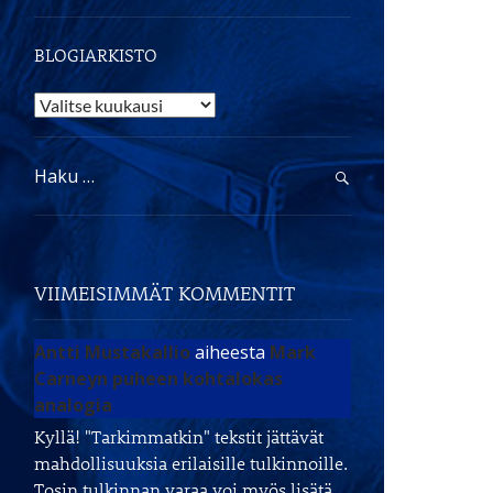
BLOGIARKISTO
Blogiarkisto
Haku:
VIIMEISIMMÄT KOMMENTIT
Antti Mustakallio
aiheesta
Mark
Carneyn puheen kohtalokas
analogia
Kyllä! "Tarkimmatkin" tekstit jättävät
mahdollisuuksia erilaisille tulkinnoille.
Tosin tulkinnan varaa voi myös lisätä