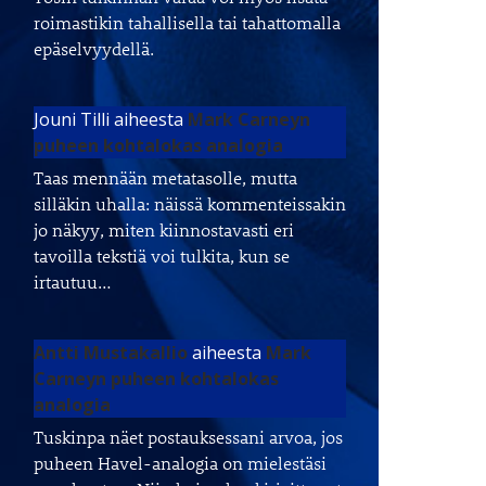
roimastikin tahallisella tai tahattomalla
epäselvyydellä.
Jouni Tilli
aiheesta
Mark Carneyn
puheen kohtalokas analogia
Taas mennään metatasolle, mutta
silläkin uhalla: näissä kommenteissakin
jo näkyy, miten kiinnostavasti eri
tavoilla tekstiä voi tulkita, kun se
irtautuu…
Antti Mustakallio
aiheesta
Mark
Carneyn puheen kohtalokas
analogia
Tuskinpa näet postauksessani arvoa, jos
puheen Havel-analogia on mielestäsi