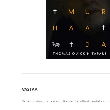
VASTAA
Sähköpostiosoitettasi ei julkaista.
Pakolliset kentät on m