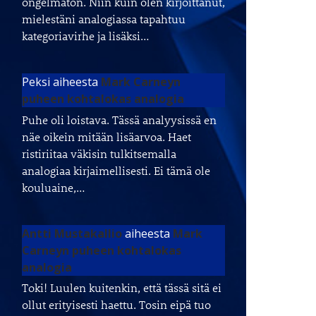
ongelmaton. Niin kuin olen kirjoittanut,
mielestäni analogiassa tapahtuu
kategoriavirhe ja lisäksi…
Peksi
aiheesta
Mark Carneyn
puheen kohtalokas analogia
Puhe oli loistava. Tässä analyysissä en
näe oikein mitään lisäarvoa. Haet
ristiriitaa väkisin tulkitsemalla
analogiaa kirjaimellisesti. Ei tämä ole
kouluaine,…
Antti Mustakallio
aiheesta
Mark
Carneyn puheen kohtalokas
analogia
Toki! Luulen kuitenkin, että tässä sitä ei
ollut erityisesti haettu. Tosin eipä tuo