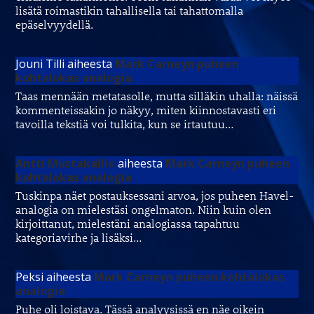
lisätä roimastikin tahallisella tai tahattomalla
epäselvyydellä.
Jouni Tilli
aiheesta
Mark Carneyn puheen
kohtalokas analogia
Taas mennään metatasolle, mutta silläkin uhalla: näissä
kommenteissakin jo näkyy, miten kiinnostavasti eri
tavoilla tekstiä voi tulkita, kun se irtautuu…
Antti Mustakallio
aiheesta
Mark Carneyn puheen
kohtalokas analogia
Tuskinpa näet postauksessani arvoa, jos puheen Havel-
analogia on mielestäsi ongelmaton. Niin kuin olen
kirjoittanut, mielestäni analogiassa tapahtuu
kategoriavirhe ja lisäksi…
Peksi
aiheesta
Mark Carneyn puheen kohtalokas
analogia
Puhe oli loistava. Tässä analyysissä en näe oikein