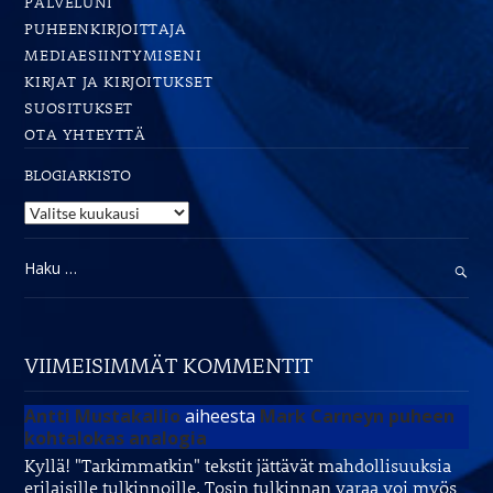
PALVELUNI
PUHEENKIRJOITTAJA
MEDIAESIINTYMISENI
KIRJAT JA KIRJOITUKSET
SUOSITUKSET
OTA YHTEYTTÄ
BLOGIARKISTO
Blogiarkisto
Haku:
VIIMEISIMMÄT KOMMENTIT
Antti Mustakallio
aiheesta
Mark Carneyn puheen
kohtalokas analogia
Kyllä! "Tarkimmatkin" tekstit jättävät mahdollisuuksia
erilaisille tulkinnoille. Tosin tulkinnan varaa voi myös