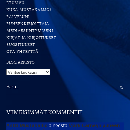
ETUSIVU
KUKA MUSTAKALLIO?
PALVELUNI
PUHEENKIRJOITTAJA
MEDIAESIINTYMISENI
KIRJAT JA KIRJOITUKSET
SUOSITUKSET
OTA YHTEYTTÄ
BLOGIARKISTO
Blogiarkisto
Haku:
VIIMEISIMMÄT KOMMENTIT
Antti Mustakallio
aiheesta
Mark Carneyn puheen