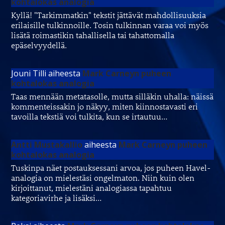
kohtalokas analogia
Kyllä! "Tarkimmatkin" tekstit jättävät mahdollisuuksia
erilaisille tulkinnoille. Tosin tulkinnan varaa voi myös
lisätä roimastikin tahallisella tai tahattomalla
epäselvyydellä.
Jouni Tilli
aiheesta
Mark Carneyn puheen
kohtalokas analogia
Taas mennään metatasolle, mutta silläkin uhalla: näissä
kommenteissakin jo näkyy, miten kiinnostavasti eri
tavoilla tekstiä voi tulkita, kun se irtautuu…
Antti Mustakallio
aiheesta
Mark Carneyn puheen
kohtalokas analogia
Tuskinpa näet postauksessani arvoa, jos puheen Havel-
analogia on mielestäsi ongelmaton. Niin kuin olen
kirjoittanut, mielestäni analogiassa tapahtuu
kategoriavirhe ja lisäksi…