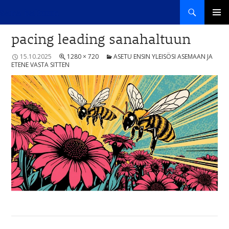
Haku
Sana haltuun
SIIRRY
ENSISIJ
SISÄLTÖÖN
pacing leading sanahaltuun
VALIKK
15.10.2025
1280 × 720
ASETU ENSIN YLEISÖSI ASEMAAN JA
ETENE VASTA SITTEN