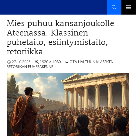
Haku
Sana haltuun
SIIRRY
ENSISIJ
SISÄLTÖÖN
Mies puhuu kansanjoukolle
VALIKK
Ateenassa. Klassinen
puhetaito, esiintymistaito,
retoriikka
27.10.2025
1920 × 1080
OTA HALTUUN KLASSISEN
RETORIIKAN PUHERAKENNE