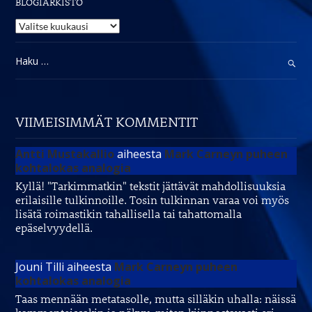
BLOGIARKISTO
Blogiarkisto
Haku:
VIIMEISIMMÄT KOMMENTIT
Antti Mustakallio
aiheesta
Mark Carneyn puheen
kohtalokas analogia
Kyllä! "Tarkimmatkin" tekstit jättävät mahdollisuuksia
erilaisille tulkinnoille. Tosin tulkinnan varaa voi myös
lisätä roimastikin tahallisella tai tahattomalla
epäselvyydellä.
Jouni Tilli
aiheesta
Mark Carneyn puheen
kohtalokas analogia
Taas mennään metatasolle, mutta silläkin uhalla: näissä