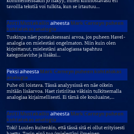
kommenteissakin jo näkyy, miten kiinnostavasti eri
tavoilla tekstiä voi tulkita, kun se irtautuu…
Antti Mustakallio
aiheesta
Mark Carneyn puheen
kohtalokas analogia
Tuskinpa näet postauksessani arvoa, jos puheen Havel-
analogia on mielestäsi ongelmaton. Niin kuin olen
kirjoittanut, mielestäni analogiassa tapahtuu
kategoriavirhe ja lisäksi…
Peksi
aiheesta
Mark Carneyn puheen kohtalokas
analogia
Puhe oli loistava. Tässä analyysissä en näe oikein
mitään lisäarvoa. Haet ristiriitaa väkisin tulkitsemalla
analogiaa kirjaimellisesti. Ei tämä ole kouluaine,…
Antti Mustakallio
aiheesta
Mark Carneyn puheen
kohtalokas analogia
Toki! Luulen kuitenkin, että tässä sitä ei ollut erityisesti
haettu. Tosin eipä tuo (mielestäni ilmeinen