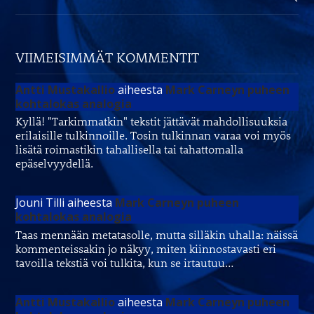
VIIMEISIMMÄT KOMMENTIT
Antti Mustakallio
aiheesta
Mark Carneyn puheen
kohtalokas analogia
Kyllä! "Tarkimmatkin" tekstit jättävät mahdollisuuksia
erilaisille tulkinnoille. Tosin tulkinnan varaa voi myös
lisätä roimastikin tahallisella tai tahattomalla
epäselvyydellä.
Jouni Tilli
aiheesta
Mark Carneyn puheen
kohtalokas analogia
Taas mennään metatasolle, mutta silläkin uhalla: näissä
kommenteissakin jo näkyy, miten kiinnostavasti eri
tavoilla tekstiä voi tulkita, kun se irtautuu…
Antti Mustakallio
aiheesta
Mark Carneyn puheen