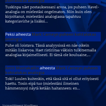
kohtalokas analogia
Tuskinpa näet postauksessani arvoa, jos puheen Havel-
analogia on mielestäsi ongelmaton. Niin kuin olen
kirjoittanut, mielestäni analogiassa tapahtuu
kategoriavirhe ja lisäksi…
Peksi
aiheesta
Mark Carneyn puheen kohtalokas
analogia
Puhe oli loistava. Tässä analyysissä en näe oikein
mitään lisäarvoa. Haet ristiriitaa väkisin tulkitsemalla
analogiaa kirjaimellisesti. Ei tämä ole kouluaine,…
Antti Mustakallio
aiheesta
Mark Carneyn puheen
kohtalokas analogia
Toki! Luulen kuitenkin, että tässä sitä ei ollut erityisesti
haettu. Tosin eipä tuo (mielestäni ilmeinen
hämmennys) näytä ketään haitanneen: en…
Voimanlähteenä WordPress