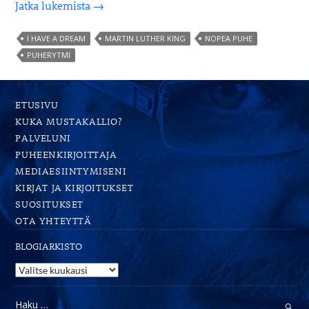
Ota
Jatka lukemista
→
iisisti
–
I HAVE A DREAM
MARTIN LUTHER KING
NOPEA PUHE
puhu
PUHERYTMI
hitaammin!
ETUSIVU
KUKA MUSTAKALLIO?
PALVELUNI
PUHEENKIRJOITTAJA
MEDIAESIINTYMISENI
KIRJAT JA KIRJOITUKSET
SUOSITUKSET
OTA YHTEYTTÄ
BLOGIARKISTO
Blogiarkisto
Haku: