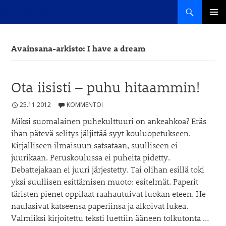
Haku
Sana haltuun
SIIRRY
ENSISIJ
SISÄLTÖÖN
VALIKK
Avainsana-arkisto: I have a dream
Ota iisisti – puhu hitaammin!
25.11.2012
KOMMENTOI
Miksi suomalainen puhekulttuuri on ankeahkoa? Eräs
ihan pätevä selitys jäljittää syyt kouluopetukseen.
Kirjalliseen ilmaisuun satsataan, suulliseen ei
juurikaan. Peruskoulussa ei puheita pidetty.
Debattejakaan ei juuri järjestetty. Tai olihan esillä toki
yksi suullisen esittämisen muoto: esitelmät. Paperit
täristen pienet oppilaat raahautuivat luokan eteen. He
naulasivat katseensa paperiinsa ja alkoivat lukea.
Valmiiksi kirjoitettu teksti luettiin ääneen tolkutonta …