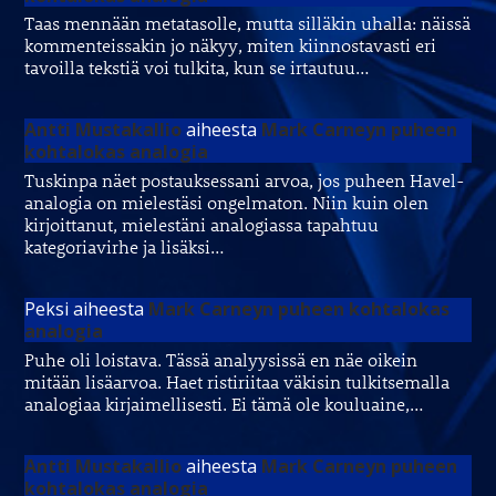
Taas mennään metatasolle, mutta silläkin uhalla: näissä
kommenteissakin jo näkyy, miten kiinnostavasti eri
tavoilla tekstiä voi tulkita, kun se irtautuu…
Antti Mustakallio
aiheesta
Mark Carneyn puheen
kohtalokas analogia
Tuskinpa näet postauksessani arvoa, jos puheen Havel-
analogia on mielestäsi ongelmaton. Niin kuin olen
kirjoittanut, mielestäni analogiassa tapahtuu
kategoriavirhe ja lisäksi…
Peksi
aiheesta
Mark Carneyn puheen kohtalokas
analogia
Puhe oli loistava. Tässä analyysissä en näe oikein
mitään lisäarvoa. Haet ristiriitaa väkisin tulkitsemalla
analogiaa kirjaimellisesti. Ei tämä ole kouluaine,…
Antti Mustakallio
aiheesta
Mark Carneyn puheen
kohtalokas analogia