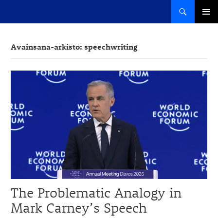
Haku
Sana haltuun
SIIRRY
ENSISIJ
SISÄLTÖÖN
VALIKK
Avainsana-arkisto: speechwriting
The Problematic Analogy in
Mark Carney’s Speech