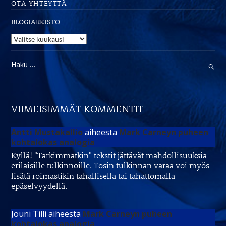
OTA YHTEYTTÄ
BLOGIARKISTO
Blogiarkisto
Haku:
VIIMEISIMMÄT KOMMENTIT
Antti Mustakallio
aiheesta
Mark Carneyn puheen
kohtalokas analogia
Kyllä! "Tarkimmatkin" tekstit jättävät mahdollisuuksia
erilaisille tulkinnoille. Tosin tulkinnan varaa voi myös
lisätä roimastikin tahallisella tai tahattomalla
epäselvyydellä.
Jouni Tilli
aiheesta
Mark Carneyn puheen
kohtalokas analogia