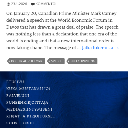
23.1.2026
KOMMENTOI
On January 20, Canadian Prime Minister Mark Carney
delivered a speech at the World Economic Forum in
Davos that has drawn a great deal of praise. The speech
was nothing less than a declaration that one era of the
world is ending and that a new international order is
The
now taking shape. The message of …
Jatka lukemista
→
Proble
Analo
POLITICAL RHETORIC
SPEECH
SPEECHWRITING
in
Mark
Carney
ETUSIVU
Speec
KUKA MUSTAKALLIO?
PALVELUNI
PUHEENKIRJOITTAJA
MEDIAESIINTYMISENI
KIRJAT JA KIRJOITUKSET
SUOSITUKSET