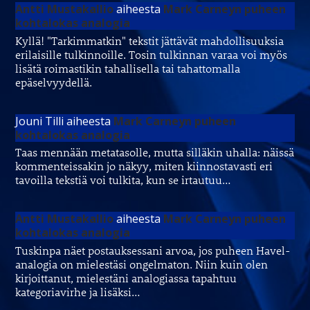
Antti Mustakallio
aiheesta
Mark Carneyn puheen
kohtalokas analogia
Kyllä! "Tarkimmatkin" tekstit jättävät mahdollisuuksia
erilaisille tulkinnoille. Tosin tulkinnan varaa voi myös
lisätä roimastikin tahallisella tai tahattomalla
epäselvyydellä.
Jouni Tilli
aiheesta
Mark Carneyn puheen
kohtalokas analogia
Taas mennään metatasolle, mutta silläkin uhalla: näissä
kommenteissakin jo näkyy, miten kiinnostavasti eri
tavoilla tekstiä voi tulkita, kun se irtautuu…
Antti Mustakallio
aiheesta
Mark Carneyn puheen
kohtalokas analogia
Tuskinpa näet postauksessani arvoa, jos puheen Havel-
analogia on mielestäsi ongelmaton. Niin kuin olen
kirjoittanut, mielestäni analogiassa tapahtuu
kategoriavirhe ja lisäksi…