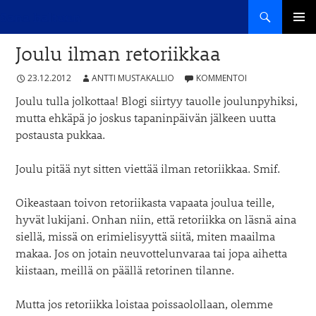
Haku
Sana haltuun
SIIRRY
ENSISIJ
SISÄLTÖÖN
Joulu ilman retoriikkaa
VALIKK
23.12.2012
ANTTI MUSTAKALLIO
KOMMENTOI
Joulu tulla jolkottaa! Blogi siirtyy tauolle joulunpyhiksi,
mutta ehkäpä jo joskus tapaninpäivän jälkeen uutta
postausta pukkaa.
Joulu pitää nyt sitten viettää ilman retoriikkaa. Smif.
Oikeastaan toivon retoriikasta vapaata joulua teille,
hyvät lukijani. Onhan niin, että retoriikka on läsnä aina
siellä, missä on erimielisyyttä siitä, miten maailma
makaa. Jos on jotain neuvottelunvaraa tai jopa aihetta
kiistaan, meillä on päällä retorinen tilanne.
Mutta jos retoriikka loistaa poissaolollaan, olemme