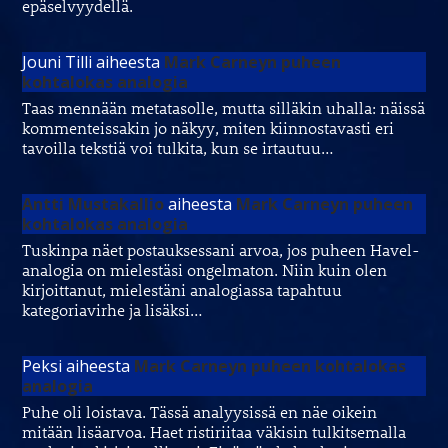
epäselvyydellä.
Jouni Tilli
aiheesta
Mark Carneyn puheen
kohtalokas analogia
Taas mennään metatasolle, mutta silläkin uhalla: näissä
kommenteissakin jo näkyy, miten kiinnostavasti eri
tavoilla tekstiä voi tulkita, kun se irtautuu…
Antti Mustakallio
aiheesta
Mark Carneyn puheen
kohtalokas analogia
Tuskinpa näet postauksessani arvoa, jos puheen Havel-
analogia on mielestäsi ongelmaton. Niin kuin olen
kirjoittanut, mielestäni analogiassa tapahtuu
kategoriavirhe ja lisäksi…
Peksi
aiheesta
Mark Carneyn puheen kohtalokas
analogia
Puhe oli loistava. Tässä analyysissä en näe oikein
mitään lisäarvoa. Haet ristiriitaa väkisin tulkitsemalla