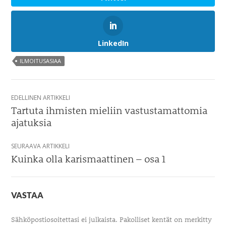
LinkedIn
ILMOITUSASIAA
Artikkelien
EDELLINEN ARTIKKELI
selaus
Tartuta ihmisten mieliin vastustamattomia
ajatuksia
SEURAAVA ARTIKKELI
Kuinka olla karismaattinen – osa 1
VASTAA
Sähköpostiosoitettasi ei julkaista.
Pakolliset kentät on merkitty