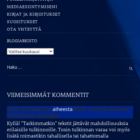
MEDIAESIINTYMISENI
KIRJAT JA KIRJOITUKSET
SUOSITUKSET
OTA YHTEYTTÄ
BLOGIARKISTO
Blogiarkisto
Haku:
VIIMEISIMMÄT KOMMENTIT
Antti Mustakallio
aiheesta
Mark Carneyn puheen
kohtalokas analogia
Kyllä! "Tarkimmatkin" tekstit jättävät mahdollisuuksia
erilaisille tulkinnoille. Tosin tulkinnan varaa voi myös
lisätä roimastikin tahallisella tai tahattomalla