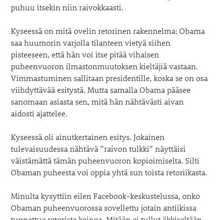
puhuu itsekin niin raivokkaasti.
Kyseessä on mitä ovelin retorinen rakennelma: Obama
saa huumorin varjolla tilanteen vietyä siihen
pisteeseen, että hän voi itse pitää vihaisen
puheenvuoron ilmastonmuutoksen kieltäjiä vastaan.
Vimmastuminen sallitaan presidentille, koska se on osa
viihdyttävää esitystä. Mutta samalla Obama pääsee
sanomaan asiasta sen, mitä hän nähtävästi aivan
aidosti ajattelee.
Kyseessä oli ainutkertainen esitys. Jokainen
tulevaisuudessa nähtävä ”raivon tulkki” näyttäisi
väistämättä tämän puheenvuoron kopioimiselta. Silti
Obaman puheesta voi oppia yhtä sun toista retoriikasta.
Minulta kysyttiin eilen Facebook-keskustelussa, onko
Obaman puheenvuorossa sovellettu jotain antiikissa
tunnettua retorista keinoa. Mitään ei tullut äkkiseltään