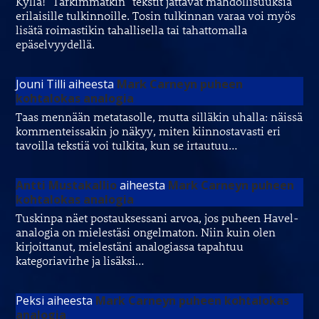
Kyllä! "Tarkimmatkin" tekstit jättävät mahdollisuuksia
erilaisille tulkinnoille. Tosin tulkinnan varaa voi myös
lisätä roimastikin tahallisella tai tahattomalla
epäselvyydellä.
Jouni Tilli
aiheesta
Mark Carneyn puheen
kohtalokas analogia
Taas mennään metatasolle, mutta silläkin uhalla: näissä
kommenteissakin jo näkyy, miten kiinnostavasti eri
tavoilla tekstiä voi tulkita, kun se irtautuu…
Antti Mustakallio
aiheesta
Mark Carneyn puheen
kohtalokas analogia
Tuskinpa näet postauksessani arvoa, jos puheen Havel-
analogia on mielestäsi ongelmaton. Niin kuin olen
kirjoittanut, mielestäni analogiassa tapahtuu
kategoriavirhe ja lisäksi…
Peksi
aiheesta
Mark Carneyn puheen kohtalokas
analogia