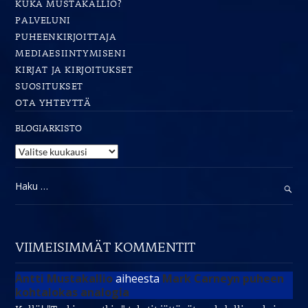
KUKA MUSTAKALLIO?
PALVELUNI
PUHEENKIRJOITTAJA
MEDIAESIINTYMISENI
KIRJAT JA KIRJOITUKSET
SUOSITUKSET
OTA YHTEYTTÄ
BLOGIARKISTO
Blogiarkisto
Haku:
VIIMEISIMMÄT KOMMENTIT
Antti Mustakallio
aiheesta
Mark Carneyn puheen
kohtalokas analogia