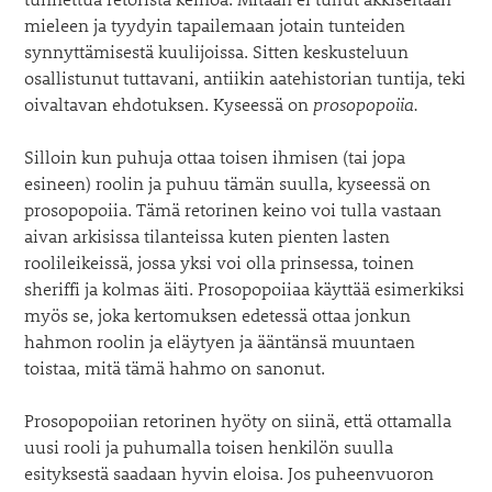
mieleen ja tyydyin tapailemaan jotain tunteiden
synnyttämisestä kuulijoissa. Sitten keskusteluun
osallistunut tuttavani, antiikin aatehistorian tuntija, teki
oivaltavan ehdotuksen. Kyseessä on
prosopopoiia.
Silloin kun puhuja ottaa toisen ihmisen (tai jopa
esineen) roolin ja puhuu tämän suulla, kyseessä on
prosopopoiia. Tämä retorinen keino voi tulla vastaan
aivan arkisissa tilanteissa kuten pienten lasten
roolileikeissä, jossa yksi voi olla prinsessa, toinen
sheriffi ja kolmas äiti. Prosopopoiiaa käyttää esimerkiksi
myös se, joka kertomuksen edetessä ottaa jonkun
hahmon roolin ja eläytyen ja ääntänsä muuntaen
toistaa, mitä tämä hahmo on sanonut.
Prosopopoiian retorinen hyöty on siinä, että ottamalla
uusi rooli ja puhumalla toisen henkilön suulla
esityksestä saadaan hyvin eloisa. Jos puheenvuoron