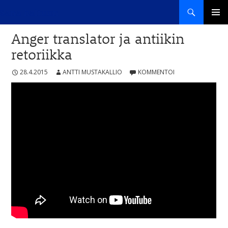
Haku
Sana haltuun
SIIRRY
ENSISIJ
SISÄLTÖÖN
Anger translator ja antiikin
VALIKK
retoriikka
28.4.2015
ANTTI MUSTAKALLIO
KOMMENTOI