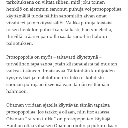
tarkoituksena on viitata siihen, mitä joku toinen
henkilö on aiemmin sanonut, puhuja voi prosopopoiiaa
käyttämällä tuoda näihin sanomisiin aivan omat
vivahteet ja merkityssisällöt. Vaikka puhuja toistaisi
toisen henkilön puheet sanatarkasti, hän voi eleillä,
ilmeillä ja äänenpainoilla saada sanoihin halutun
painotuksen.
Prosopopoiia on myös – taitavasti käytettynä –
turvallinen tapa sanoa jotain kiistanalaista tai muuten
vaikeasti ääneen ilmaistavaa. Tällöinhän kuulijoiden
kysymykset ja mahdollinen kritiikki ei kohdistu
suoraan puhujaan itseensä vaan tämän esittämään
hahmoon.
Obaman voidaan ajatella käyttävän tämän tapaista
prosopopoiiaa. Jos tarkkoja ollaan, niin itse asiassa
Obaman ”raivon tulkki” on prosopopoiian käyttäjä.
Hänhän ottaa vihaisen Obaman roolin ja puhuu ikään