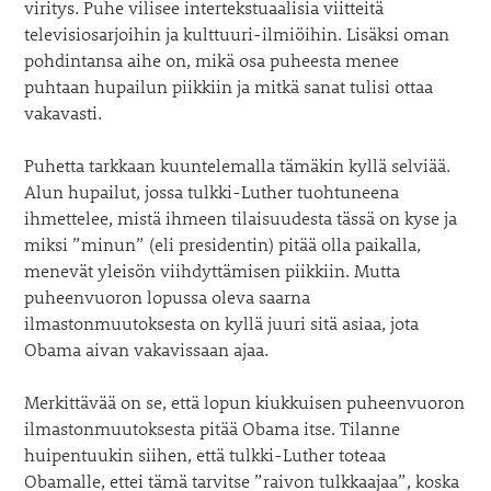
viritys. Puhe vilisee intertekstuaalisia viitteitä
televisiosarjoihin ja kulttuuri-ilmiöihin. Lisäksi oman
pohdintansa aihe on, mikä osa puheesta menee
puhtaan hupailun piikkiin ja mitkä sanat tulisi ottaa
vakavasti.
Puhetta tarkkaan kuuntelemalla tämäkin kyllä selviää.
Alun hupailut, jossa tulkki-Luther tuohtuneena
ihmettelee, mistä ihmeen tilaisuudesta tässä on kyse ja
miksi ”minun” (eli presidentin) pitää olla paikalla,
menevät yleisön viihdyttämisen piikkiin. Mutta
puheenvuoron lopussa oleva saarna
ilmastonmuutoksesta on kyllä juuri sitä asiaa, jota
Obama aivan vakavissaan ajaa.
Merkittävää on se, että lopun kiukkuisen puheenvuoron
ilmastonmuutoksesta pitää Obama itse. Tilanne
huipentuukin siihen, että tulkki-Luther toteaa
Obamalle, ettei tämä tarvitse ”raivon tulkkaajaa”, koska