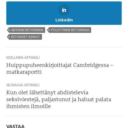
LinkedIn
ANTIIKIN RETORIIKKA
POLIITTINEN RETORIIKKA
RETORISET KEINOT
Artikkelien
EDELLINEN ARTIKKELI
selaus
Huippupuheenkirjoittajat Cambridgessa –
matkaraportti
SEURAAVA ARTIKKELI
Kun olet lähettänyt ahdistelevia
seksiviestejä, paljastunut ja haluat palata
ihmisten ilmoille
VASTAA