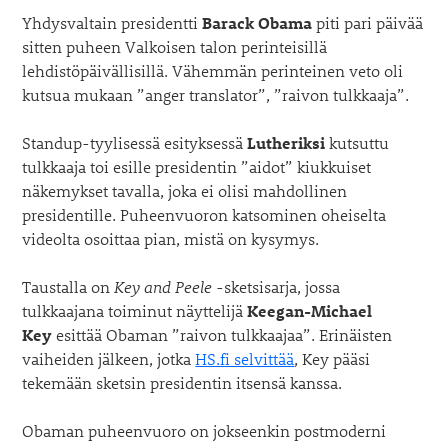
Yhdysvaltain presidentti
Barack Obama
piti pari päivää
sitten puheen Valkoisen talon perinteisillä
lehdistöpäivällisillä. Vähemmän perinteinen veto oli
kutsua mukaan ”anger translator”, ”raivon tulkkaaja”.
Standup-tyylisessä esityksessä
Lutheriksi
kutsuttu
tulkkaaja toi esille presidentin ”aidot” kiukkuiset
näkemykset tavalla, joka ei olisi mahdollinen
presidentille. Puheenvuoron katsominen oheiselta
videolta osoittaa pian, mistä on kysymys.
Taustalla on
Key and Peele
-sketsisarja, jossa
tulkkaajana toiminut näyttelijä
Keegan-Michael
Key
esittää Obaman ”raivon tulkkaajaa”. Erinäisten
vaiheiden jälkeen, jotka
HS.fi selvittää
, Key pääsi
tekemään sketsin presidentin itsensä kanssa.
Obaman puheenvuoro on jokseenkin postmoderni