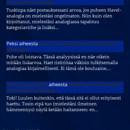
kohtalokas analogia
Tuskinpa näet postauksessani arvoa, jos puheen Havel-
analogia on mielestäsi ongelmaton. Niin kuin olen
kirjoittanut, mielestäni analogiassa tapahtuu
kategoriavirhe ja lisäksi…
Peksi
aiheesta
Mark Carneyn puheen kohtalokas
analogia
Puhe oli loistava. Tässä analyysissä en näe oikein
mitään lisäarvoa. Haet ristiriitaa väkisin tulkitsemalla
analogiaa kirjaimellisesti. Ei tämä ole kouluaine,…
Antti Mustakallio
aiheesta
Mark Carneyn puheen
kohtalokas analogia
Toki! Luulen kuitenkin, että tässä sitä ei ollut erityisesti
haettu. Tosin eipä tuo (mielestäni ilmeinen
hämmennys) näytä ketään haitanneen: en…