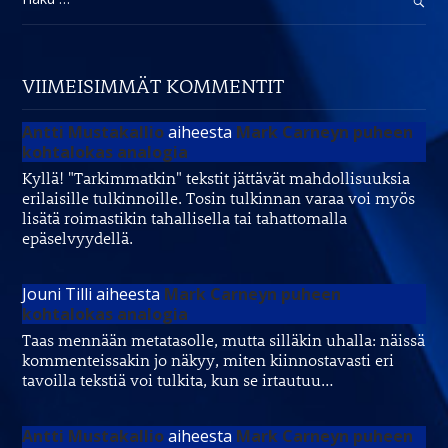
VIIMEISIMMÄT KOMMENTIT
Antti Mustakallio
aiheesta
Mark Carneyn puheen
kohtalokas analogia
Kyllä! "Tarkimmatkin" tekstit jättävät mahdollisuuksia
erilaisille tulkinnoille. Tosin tulkinnan varaa voi myös
lisätä roimastikin tahallisella tai tahattomalla
epäselvyydellä.
Jouni Tilli
aiheesta
Mark Carneyn puheen
kohtalokas analogia
Taas mennään metatasolle, mutta silläkin uhalla: näissä
kommenteissakin jo näkyy, miten kiinnostavasti eri
tavoilla tekstiä voi tulkita, kun se irtautuu…
Antti Mustakallio
aiheesta
Mark Carneyn puheen