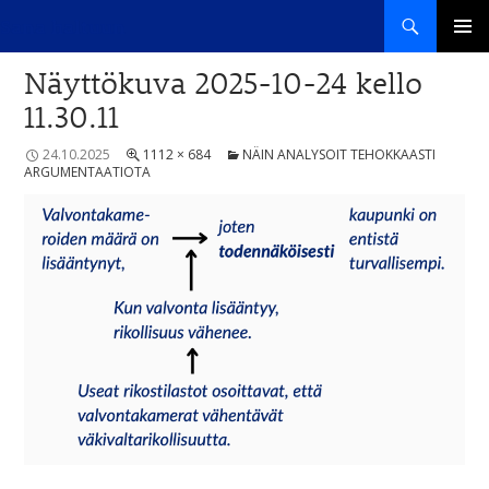
Haku
Sana haltuun
SIIRRY
ENSISIJ
SISÄLTÖÖN
Näyttökuva 2025-10-24 kello
VALIKK
11.30.11
24.10.2025
1112 × 684
NÄIN ANALYSOIT TEHOKKAASTI
ARGUMENTAATIOTA