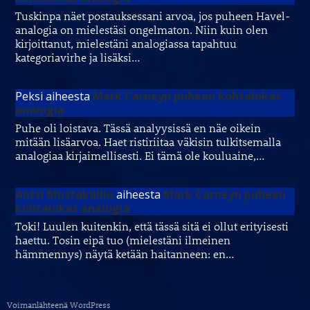
Tuskinpa näet postauksessani arvoa, jos puheen Havel-
analogia on mielestäsi ongelmaton. Niin kuin olen
kirjoittanut, mielestäni analogiassa tapahtuu
kategoriavirhe ja lisäksi…
Peksi
aiheesta
Mark Carneyn puheen kohtalokas
analogia
Puhe oli loistava. Tässä analyysissä en näe oikein
mitään lisäarvoa. Haet ristiriitaa väkisin tulkitsemalla
analogiaa kirjaimellisesti. Ei tämä ole kouluaine,…
Antti Mustakallio
aiheesta
Mark Carneyn puheen
kohtalokas analogia
Toki! Luulen kuitenkin, että tässä sitä ei ollut erityisesti
haettu. Tosin eipä tuo (mielestäni ilmeinen
hämmennys) näytä ketään haitanneen: en…
Voimanlähteenä WordPress