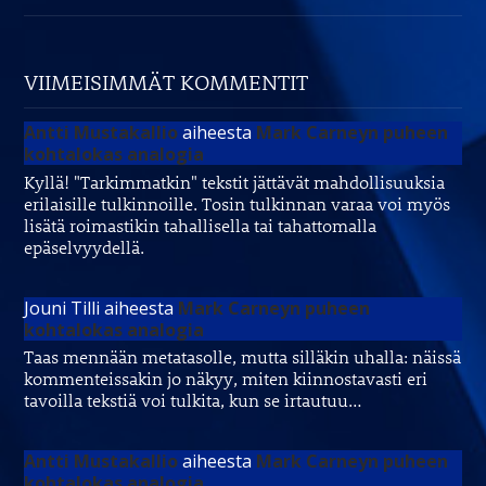
VIIMEISIMMÄT KOMMENTIT
Antti Mustakallio
aiheesta
Mark Carneyn puheen
kohtalokas analogia
Kyllä! "Tarkimmatkin" tekstit jättävät mahdollisuuksia
erilaisille tulkinnoille. Tosin tulkinnan varaa voi myös
lisätä roimastikin tahallisella tai tahattomalla
epäselvyydellä.
Jouni Tilli
aiheesta
Mark Carneyn puheen
kohtalokas analogia
Taas mennään metatasolle, mutta silläkin uhalla: näissä
kommenteissakin jo näkyy, miten kiinnostavasti eri
tavoilla tekstiä voi tulkita, kun se irtautuu…
Antti Mustakallio
aiheesta
Mark Carneyn puheen
kohtalokas analogia