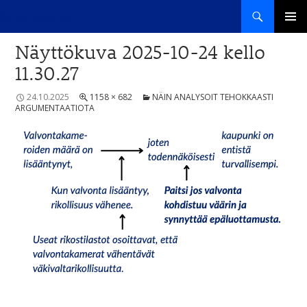
Haku
Sana haltuun
SIIRRY
ENSISIJ
SISÄLTÖÖN
Näyttökuva 2025-10-24 kello
VALIKK
11.30.27
24.10.2025
1158 × 682
NÄIN ANALYSOIT TEHOKKAASTI
ARGUMENTAATIOTA