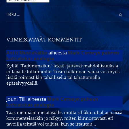
Haku:
VIIMEISIMMÄT KOMMENTIT
Antti Mustakallio
aiheesta
Mark Carneyn puheen
kohtalokas analogia
Kyllä! "Tarkimmatkin" tekstit jättävät mahdollisuuksia
erilaisille tulkinnoille. Tosin tulkinnan varaa voi myös
lisätä roimastikin tahallisella tai tahattomalla
epäselvyydellä.
Jouni Tilli
aiheesta
Mark Carneyn puheen
kohtalokas analogia
Taas mennään metatasolle, mutta silläkin uhalla: näissä
kommenteissakin jo näkyy, miten kiinnostavasti eri
tavoilla tekstiä voi tulkita, kun se irtautuu…