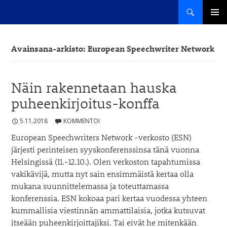
Haku
Sana haltuun
SIIRRY
ENSISIJ
SISÄLTÖÖN
VALIKK
Avainsana-arkisto: European Speechwriter Network
Näin rakennetaan hauska
puheenkirjoitus-konffa
5.11.2018
KOMMENTOI
European Speechwriters Network -verkosto (ESN)
järjesti perinteisen syyskonferenssinsa tänä vuonna
Helsingissä (11.-12.10.). Olen verkoston tapahtumissa
vakikävijä, mutta nyt sain ensimmäistä kertaa olla
mukana suunnittelemassa ja toteuttamassa
konferenssia. ESN kokoaa pari kertaa vuodessa yhteen
kummallisia viestinnän ammattilaisia, jotka kutsuvat
itseään puheenkirjoittajiksi. Tai eivät he mitenkään