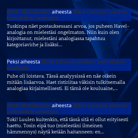
Antti Mustakallio
aiheesta
Mark Carneyn puheen
kohtalokas analogia
Tuskinpa näet postauksessani arvoa, jos puheen Havel-
analogia on mielestäsi ongelmaton. Niin kuin olen
kirjoittanut, mielestäni analogiassa tapahtuu
kategoriavirhe ja lisäksi…
Peksi
aiheesta
Mark Carneyn puheen kohtalokas
analogia
Puhe oli loistava. Tässä analyysissä en näe oikein
mitään lisäarvoa. Haet ristiriitaa väkisin tulkitsemalla
analogiaa kirjaimellisesti. Ei tämä ole kouluaine,…
Antti Mustakallio
aiheesta
Mark Carneyn puheen
kohtalokas analogia
Toki! Luulen kuitenkin, että tässä sitä ei ollut erityisesti
haettu. Tosin eipä tuo (mielestäni ilmeinen
hämmennys) näytä ketään haitanneen: en…