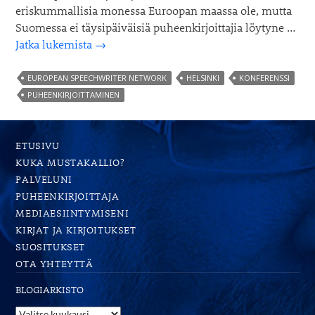
eriskummallisia monessa Euroopan maassa ole, mutta
Suomessa ei täysipäiväisiä puheenkirjoittajia löytyne …
Näin
Jatka lukemista
→
rakennetaan
hauska
EUROPEAN SPEECHWRITER NETWORK
HELSINKI
KONFERENSSI
puheenkirjoitus-
PUHEENKIRJOITTAMINEN
konffa
ETUSIVU
KUKA MUSTAKALLIO?
PALVELUNI
PUHEENKIRJOITTAJA
MEDIAESIINTYMISENI
KIRJAT JA KIRJOITUKSET
SUOSITUKSET
OTA YHTEYTTÄ
BLOGIARKISTO
Blogiarkisto