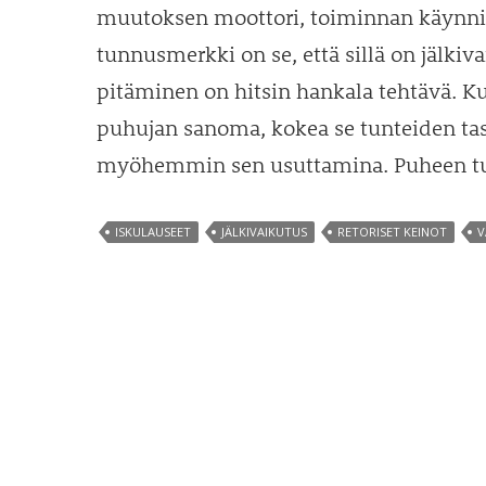
muutoksen moottori, toiminnan käynnis
tunnusmerkki on se, että sillä on jälki
pitäminen on hitsin hankala tehtävä. Kuu
puhujan sanoma, kokea se tunteiden taso
myöhemmin sen usuttamina. Puheen tu
ISKULAUSEET
JÄLKIVAIKUTUS
RETORISET KEINOT
V