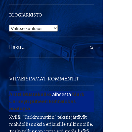
BLOGIARKISTO
Blogiarkisto
Haku:
VIIMEISIMMÄT KOMMENTIT
Antti Mustakallio
aiheesta
Mark
Carneyn puheen kohtalokas
analogia
Kyllä! "Tarkimmatkin" tekstit jättävät
mahdollisuuksia erilaisille tulkinnoille.
Tosin tulkinnan varaa voi myös lisätä