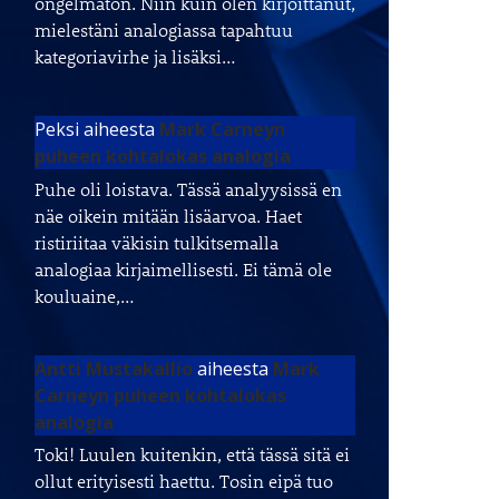
ongelmaton. Niin kuin olen kirjoittanut,
mielestäni analogiassa tapahtuu
kategoriavirhe ja lisäksi…
Peksi
aiheesta
Mark Carneyn
puheen kohtalokas analogia
Puhe oli loistava. Tässä analyysissä en
näe oikein mitään lisäarvoa. Haet
ristiriitaa väkisin tulkitsemalla
analogiaa kirjaimellisesti. Ei tämä ole
kouluaine,…
Antti Mustakallio
aiheesta
Mark
Carneyn puheen kohtalokas
analogia
Toki! Luulen kuitenkin, että tässä sitä ei
ollut erityisesti haettu. Tosin eipä tuo