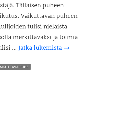
täjä. Tällaisen puheen
vaikutus. Vaikuttavan puheen
lijoiden tulisi nielaista
lla merkittäväksi ja toimia
Vaikuttavan
lisi …
Jatka lukemista
→
puheen
salaisuus
AIKUTTAVA PUHE