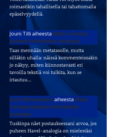
roimastikin tahallisella tai tahattomalla
epäselvyydellä.
Jouni Tilli
aiheesta
Mark Carneyn
puheen kohtalokas analogia
Taas mennään metatasolle, mutta
silläkin uhalla: näissä kommenteissakin
jo näkyy, miten kiinnostavasti eri
tavoilla tekstiä voi tulkita, kun se
irtautuu…
Antti Mustakallio
aiheesta
Mark
Carneyn puheen kohtalokas
analogia
Tuskinpa näet postauksessani arvoa, jos
puheen Havel-analogia on mielestäsi