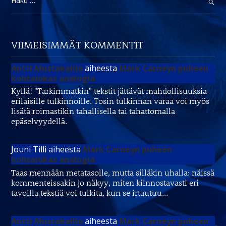
VIIMEISIMMÄT KOMMENTIT
Antti Mustakallio
aiheesta
Mark Carneyn puheen
kohtalokas analogia
Kyllä! "Tarkimmatkin" tekstit jättävät mahdollisuuksia
erilaisille tulkinnoille. Tosin tulkinnan varaa voi myös
lisätä roimastikin tahallisella tai tahattomalla
epäselvyydellä.
Jouni Tilli
aiheesta
Mark Carneyn puheen
kohtalokas analogia
Taas mennään metatasolle, mutta silläkin uhalla: näissä
kommenteissakin jo näkyy, miten kiinnostavasti eri
tavoilla tekstiä voi tulkita, kun se irtautuu…
Antti Mustakallio
aiheesta
Mark Carneyn puheen