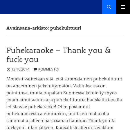
Haku
Sana haltuun
SIIRRY
ENSISIJ
SISÄLTÖÖN
VALIKK
Avainsana-arkisto: puhekulttuuri
Puhekaraoke – Thank you &
fuck you
13.10.2014
KOMMENTOI
Monesti valitetaan sitä, että suomalainen puhekulttuuri
on aneeminen ja kehittymätön. Valituksessa on
pointtinsa, mutta onpahan Suomessa kehitetty myös
jotain ainutlaatuista ja puhekulttuuria hauskalla tavalla
edistävää: puhekaraoke! Olen postannut
puhekaraokesta aiemminkin, mutta en malta olla
sanomatta jälleen paria sanaa hauskan Thank you &
fuck you -illan jälkeen. Kansallisteatterin Lavaklubi