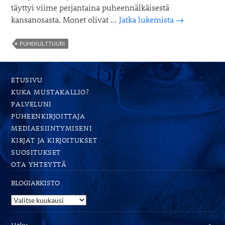
täyttyi viime perjantaina puheennälkäisestä
Puhekaraoke
kansanosasta. Monet olivat …
Jatka lukemista
→
–
Thank
PUHEKULTTUURI
you
&
fuck
ETUSIVU
you
KUKA MUSTAKALLIO?
PALVELUNI
PUHEENKIRJOITTAJA
MEDIAESIINTYMISENI
KIRJAT JA KIRJOITUKSET
SUOSITUKSET
OTA YHTEYTTÄ
BLOGIARKISTO
Blogiarkisto
Haku: