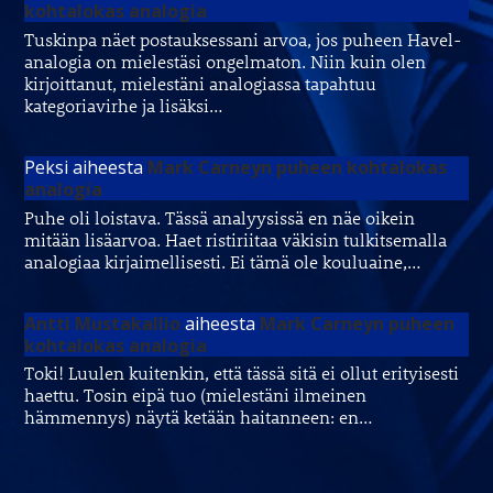
kohtalokas analogia
Tuskinpa näet postauksessani arvoa, jos puheen Havel-
analogia on mielestäsi ongelmaton. Niin kuin olen
kirjoittanut, mielestäni analogiassa tapahtuu
kategoriavirhe ja lisäksi…
Peksi
aiheesta
Mark Carneyn puheen kohtalokas
analogia
Puhe oli loistava. Tässä analyysissä en näe oikein
mitään lisäarvoa. Haet ristiriitaa väkisin tulkitsemalla
analogiaa kirjaimellisesti. Ei tämä ole kouluaine,…
Antti Mustakallio
aiheesta
Mark Carneyn puheen
kohtalokas analogia
Toki! Luulen kuitenkin, että tässä sitä ei ollut erityisesti
haettu. Tosin eipä tuo (mielestäni ilmeinen
hämmennys) näytä ketään haitanneen: en…