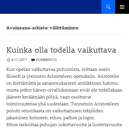
Haku
Sana haltuun
SIIRRY
ENSISIJ
SISÄLTÖÖN
VALIKK
Avainsana-arkisto: välittäminen
Kuinka olla todella vaikuttava
9.11.2017
KOMMENTOI
Kun opetan vaikuttavaa puhumista, viittaan usein
filosofi ja yleisnero Aristoteleen opetuksiin. Aristoteles
on kieltämättä ja sananmukaisesti antiikkinen hahmo,
mutta jotkut hänen oivalluksistaan eivät ole todellakaan
jääneet keräämään pölyä, vaan osoittavat
toimivuutensa yhä uudestaan. Tunnetuin Aristoteleen
pointti retoriikasta on vaikuttamisen tekijöiden
jakaminen kolmeen: ethos, pathos ja logos.
Ethos tarkoittaa puhujan uskottavuutta ja luotettavuutta