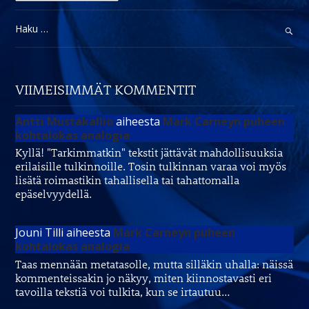
Haku:
VIIMEISIMMÄT KOMMENTIT
Antti Mustakallio
aiheesta
Mark Carneyn puheen
kohtalokas analogia
Kyllä! "Tarkimmatkin" tekstit jättävät mahdollisuuksia
erilaisille tulkinnoille. Tosin tulkinnan varaa voi myös
lisätä roimastikin tahallisella tai tahattomalla
epäselvyydellä.
Jouni Tilli
aiheesta
Mark Carneyn puheen
kohtalokas analogia
Taas mennään metatasolle, mutta silläkin uhalla: näissä
kommenteissakin jo näkyy, miten kiinnostavasti eri
tavoilla tekstiä voi tulkita, kun se irtautuu…