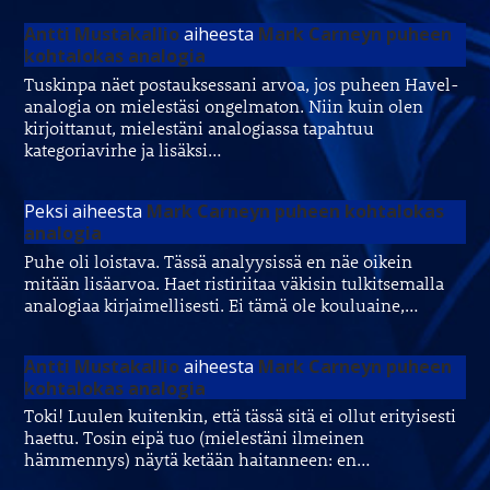
Antti Mustakallio
aiheesta
Mark Carneyn puheen
kohtalokas analogia
Tuskinpa näet postauksessani arvoa, jos puheen Havel-
analogia on mielestäsi ongelmaton. Niin kuin olen
kirjoittanut, mielestäni analogiassa tapahtuu
kategoriavirhe ja lisäksi…
Peksi
aiheesta
Mark Carneyn puheen kohtalokas
analogia
Puhe oli loistava. Tässä analyysissä en näe oikein
mitään lisäarvoa. Haet ristiriitaa väkisin tulkitsemalla
analogiaa kirjaimellisesti. Ei tämä ole kouluaine,…
Antti Mustakallio
aiheesta
Mark Carneyn puheen
kohtalokas analogia
Toki! Luulen kuitenkin, että tässä sitä ei ollut erityisesti
haettu. Tosin eipä tuo (mielestäni ilmeinen
hämmennys) näytä ketään haitanneen: en…