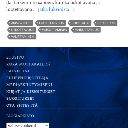
(tai tarkemmin sanoen, kuinka uskottavana ja
Kuinka
luotettavana …
Jatka lukemista
→
olla
todella
ARISTOTELES
LUOTETTAVUUS
PUHETAITO
RETORIIKKA
vaikuttava
USKOTTAVUUS
VAIKUTTAMINEN
VAIKUTTAVUUS
VÄLITTÄMINEN
ETUSIVU
KUKA MUSTAKALLIO?
PALVELUNI
PUHEENKIRJOITTAJA
MEDIAESIINTYMISENI
KIRJAT JA KIRJOITUKSET
SUOSITUKSET
OTA YHTEYTTÄ
BLOGIARKISTO
Blogiarkisto