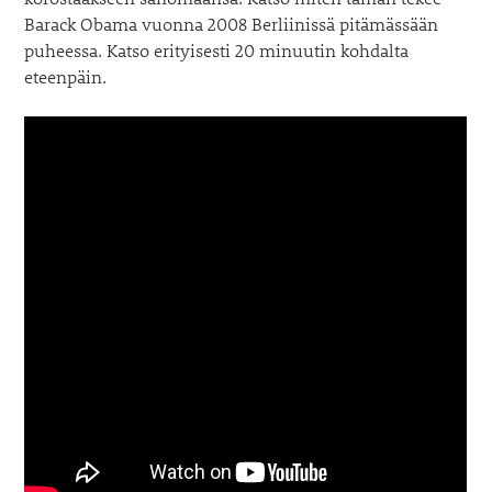
Barack Obama vuonna 2008 Berliinissä pitämässään
puheessa. Katso erityisesti 20 minuutin kohdalta
eteenpäin.