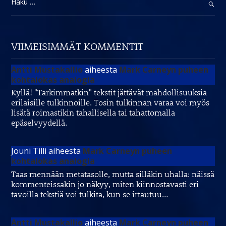
VIIMEISIMMÄT KOMMENTIT
Antti Mustakallio
aiheesta
Mark Carneyn puheen
kohtalokas analogia
Kyllä! "Tarkimmatkin" tekstit jättävät mahdollisuuksia
erilaisille tulkinnoille. Tosin tulkinnan varaa voi myös
lisätä roimastikin tahallisella tai tahattomalla
epäselvyydellä.
Jouni Tilli
aiheesta
Mark Carneyn puheen
kohtalokas analogia
Taas mennään metatasolle, mutta silläkin uhalla: näissä
kommenteissakin jo näkyy, miten kiinnostavasti eri
tavoilla tekstiä voi tulkita, kun se irtautuu…
Antti Mustakallio
aiheesta
Mark Carneyn puheen