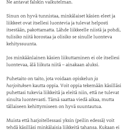
Ne antavat falskin vaikutelman.
Sinun on hyvä tunnistaa, minkälaiset käsien eleet ja
liikkeet ovat itsellesi luontevia ja tulevat helposti
itsestään, pakottamatta. Lähde liikkeelle niistä ja pohdi,
tulisiko niitä korostaa ja olisiko se sinulle luonteva
kehityssuunta.
Jos minkäänlainen käsien liikuttaminen ei ole itsellesi
luontevaa, älä liikuta niitä – ainakaan aluksi.
Puhetaito on taito, jota voidaan opiskelun
ja
harjoituksen
kautta oppia. Voit oppia tekemään käsilläsi
puhettasi tukevia liikkeitä ja eleitä niin, että ne tulevat
sinulta luontevasti. Tämä saattaa viedä aikaa, mutta
tällaiseen kehittymiseen on hyvä suuntautua.
Muista että harjoitellessasi yksin (peilin edessä) voit
tehdä käsilläsi minkälaisia liikkeitä tahansa. Kukaan ei