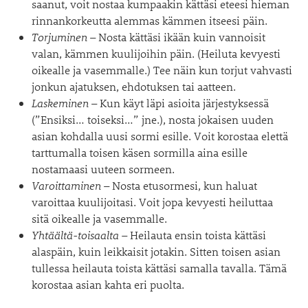
saanut, voit nostaa kumpaakin kättäsi eteesi hieman
rinnankorkeutta alemmas kämmen itseesi päin.
Torjuminen
– Nosta kättäsi ikään kuin vannoisit
valan, kämmen kuulijoihin päin. (Heiluta kevyesti
oikealle ja vasemmalle.) Tee näin kun torjut vahvasti
jonkun ajatuksen, ehdotuksen tai aatteen.
Laskeminen
– Kun käyt läpi asioita järjestyksessä
(”Ensiksi… toiseksi…” jne.), nosta jokaisen uuden
asian kohdalla uusi sormi esille. Voit korostaa elettä
tarttumalla toisen käsen sormilla aina esille
nostamaasi uuteen sormeen.
Varoittaminen
– Nosta etusormesi, kun haluat
varoittaa kuulijoitasi. Voit jopa kevyesti heiluttaa
sitä oikealle ja vasemmalle.
Yhtäältä-toisaalta –
Heilauta ensin toista kättäsi
alaspäin, kuin leikkaisit jotakin. Sitten toisen asian
tullessa heilauta toista kättäsi samalla tavalla. Tämä
korostaa asian kahta eri puolta.