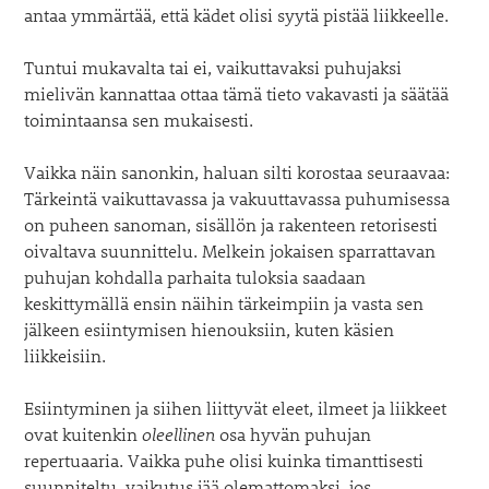
antaa ymmärtää, että kädet olisi syytä pistää liikkeelle.
Tuntui mukavalta tai ei, vaikuttavaksi puhujaksi
mielivän kannattaa ottaa tämä tieto vakavasti ja säätää
toimintaansa sen mukaisesti.
Vaikka näin sanonkin, haluan silti korostaa seuraavaa:
Tärkeintä vaikuttavassa ja vakuuttavassa puhumisessa
on puheen sanoman, sisällön ja rakenteen retorisesti
oivaltava suunnittelu. Melkein jokaisen sparrattavan
puhujan kohdalla parhaita tuloksia saadaan
keskittymällä ensin näihin tärkeimpiin ja vasta sen
jälkeen esiintymisen hienouksiin, kuten käsien
liikkeisiin.
Esiintyminen ja siihen liittyvät eleet, ilmeet ja liikkeet
ovat kuitenkin
oleellinen
osa hyvän puhujan
repertuaaria. Vaikka puhe olisi kuinka timanttisesti
suunniteltu, vaikutus jää olemattomaksi, jos