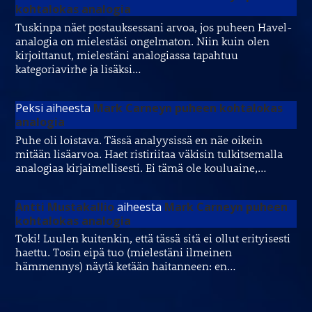
kohtalokas analogia
Tuskinpa näet postauksessani arvoa, jos puheen Havel-
analogia on mielestäsi ongelmaton. Niin kuin olen
kirjoittanut, mielestäni analogiassa tapahtuu
kategoriavirhe ja lisäksi…
Peksi
aiheesta
Mark Carneyn puheen kohtalokas
analogia
Puhe oli loistava. Tässä analyysissä en näe oikein
mitään lisäarvoa. Haet ristiriitaa väkisin tulkitsemalla
analogiaa kirjaimellisesti. Ei tämä ole kouluaine,…
Antti Mustakallio
aiheesta
Mark Carneyn puheen
kohtalokas analogia
Toki! Luulen kuitenkin, että tässä sitä ei ollut erityisesti
haettu. Tosin eipä tuo (mielestäni ilmeinen
hämmennys) näytä ketään haitanneen: en…