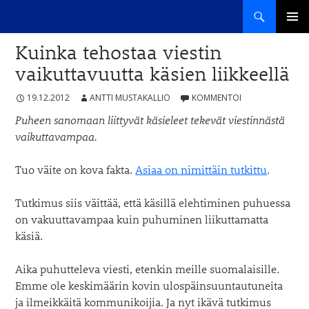
Haku
Sana haltuun
SIIRRY
ENSISIJ
SISÄLTÖÖN
Kuinka tehostaa viestin
VALIKK
vaikuttavuutta käsien liikkeellä
19.12.2012
ANTTI MUSTAKALLIO
KOMMENTOI
Puheen sanomaan liittyvät käsieleet tekevät viestinnästä
vaikuttavampaa.
Tuo väite on kova fakta.
Asiaa on nimittäin tutkittu
.
Tutkimus siis väittää, että käsillä elehtiminen puhuessa
on vakuuttavampaa kuin puhuminen liikuttamatta
käsiä.
Aika puhutteleva viesti, etenkin meille suomalaisille.
Emme ole keskimäärin kovin ulospäinsuuntautuneita
ja ilmeikkäitä kommunikoijia. Ja nyt ikävä tutkimus