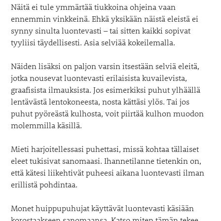
Näitä ei tule ymmärtää tiukkoina ohjeina vaan
ennemmin vinkkeinä. Ehkä yksikään näistä eleistä ei
synny sinulta luontevasti – tai sitten kaikki sopivat
tyyliisi täydellisesti. Asia selviää kokeilemalla.
Näiden lisäksi on paljon varsin itsestään selviä eleitä,
jotka nousevat luontevasti erilaisista kuvailevista,
graafisista ilmauksista. Jos esimerkiksi puhut ylhäällä
lentävästä lentokoneesta, nosta kättäsi ylös. Tai jos
puhut pyöreästä kulhosta, voit piirtää kulhon muodon
molemmilla käsillä.
Mieti harjoitellessasi puhettasi, missä kohtaa tällaiset
eleet tukisivat sanomaasi. Ihannetilanne tietenkin on,
että kätesi liikehtivät puheesi aikana luontevasti ilman
erillistä pohdintaa.
Monet huippupuhujat käyttävät luontevasti käsiään
korostaakseen sanomaansa. Katso miten tämän tekee