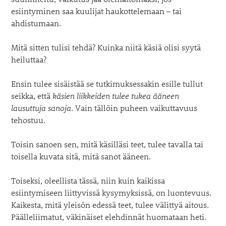
esiintyminen saa kuulijat haukottelemaan – tai
ahdistumaan.
Mitä sitten tulisi tehdä? Kuinka niitä käsiä olisi syytä
heiluttaa?
Ensin tulee sisäistää se tutkimuksessakin esille tullut
seikka, että
käsien liikkeiden tulee tukea ääneen
lausuttuja sanoja
. Vain tällöin puheen vaikuttavuus
tehostuu.
Toisin sanoen sen, mitä käsilläsi teet, tulee tavalla tai
toisella kuvata sitä, mitä sanot ääneen.
Toiseksi, oleellista tässä, niin kuin kaikissa
esiintymiseen liittyvissä kysymyksissä, on luontevuus.
Kaikesta, mitä yleisön edessä teet, tulee välittyä aitous.
Päälleliimatut, väkinäiset elehdinnät huomataan heti.