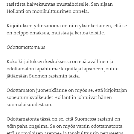
rasistista halveksuntaa mustaihoiselle. Sen sijaan
Hollanti on monikulttuurinen onnela.
Kirjoituksen ydinsanoma on niin yksinkertainen, että se
on helppo omaksua, muistaa ja kertoa toisille.
Odottamattomuus
Koko kirjoituksen keskuksessa on epätavallinen ja
odottamaton tapahtuma: kirjoittaja lapsineen joutuu
jättämään Suomen rasismin takia.
Odottamaton juonenkäänne on myös se, että kirjoittajan
sopeutumisvaikeudet Hollantiin johtuivat hänen
suomalaisuudestaan.
Odottamatonta tässä on se, että Suomessa rasismi on
näin
paha ongelma. Se on myös varsin odottamatonta,
että suomalaisen asenne- ja tapakulttuurin peruseetos