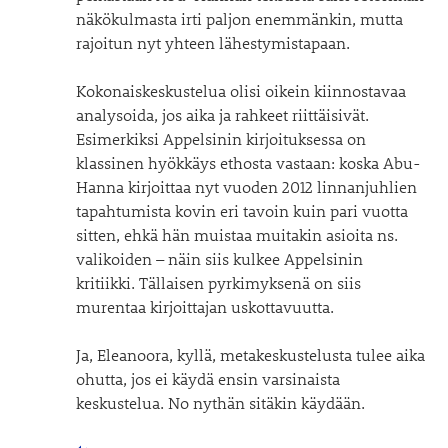
näkökulmasta irti paljon enemmänkin, mutta
rajoitun nyt yhteen lähestymistapaan.
Kokonaiskeskustelua olisi oikein kiinnostavaa
analysoida, jos aika ja rahkeet riittäisivät.
Esimerkiksi Appelsinin kirjoituksessa on
klassinen hyökkäys ethosta vastaan: koska Abu-
Hanna kirjoittaa nyt vuoden 2012 linnanjuhlien
tapahtumista kovin eri tavoin kuin pari vuotta
sitten, ehkä hän muistaa muitakin asioita ns.
valikoiden – näin siis kulkee Appelsinin
kritiikki. Tällaisen pyrkimyksenä on siis
murentaa kirjoittajan uskottavuutta.
Ja, Eleanoora, kyllä, metakeskustelusta tulee aika
ohutta, jos ei käydä ensin varsinaista
keskustelua. No nythän sitäkin käydään.