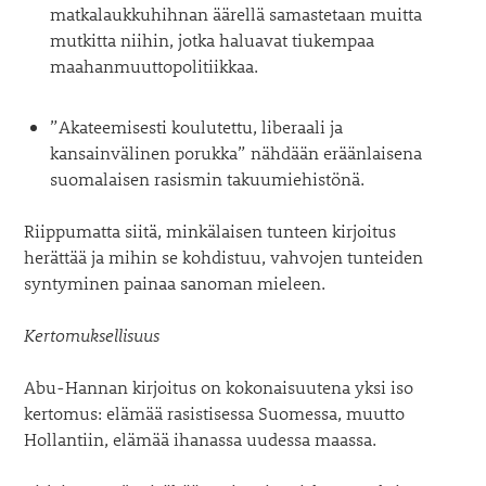
matkalaukkuhihnan äärellä samastetaan muitta
mutkitta niihin, jotka haluavat tiukempaa
maahanmuuttopolitiikkaa.
”Akateemisesti koulutettu, liberaali ja
kansainvälinen porukka” nähdään eräänlaisena
suomalaisen rasismin takuumiehistönä.
Riippumatta siitä, minkälaisen tunteen kirjoitus
herättää ja mihin se kohdistuu, vahvojen tunteiden
syntyminen painaa sanoman mieleen.
Kertomuksellisuus
Abu-Hannan kirjoitus on kokonaisuutena yksi iso
kertomus: elämää rasistisessa Suomessa, muutto
Hollantiin, elämää ihanassa uudessa maassa.