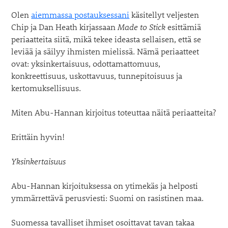
Olen
aiemmassa postauksessani
käsitellyt veljesten
Chip ja Dan Heath kirjassaan
Made to Stick
esittämiä
periaatteita siitä, mikä tekee ideasta sellaisen, että se
leviää ja säilyy ihmisten mielissä. Nämä periaatteet
ovat: yksinkertaisuus, odottamattomuus,
konkreettisuus, uskottavuus, tunnepitoisuus ja
kertomuksellisuus.
Miten Abu-Hannan kirjoitus toteuttaa näitä periaatteita?
Erittäin hyvin!
Yksinkertaisuus
Abu-Hannan kirjoituksessa on ytimekäs ja helposti
ymmärrettävä perusviesti: Suomi on rasistinen maa.
Suomessa tavalliset ihmiset osoittavat tavan takaa