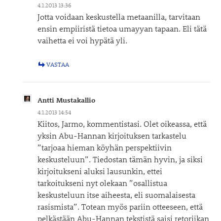
4.1.2013 13:36
Jotta voidaan keskustella metaanilla, tarvitaan
ensin empiiristä tietoa umayyan tapaan. Eli tätä
vaihetta ei voi hypätä yli.
VASTAA
Antti Mustakallio
4.1.2013 14:54
Kiitos, Jarmo, kommentistasi. Olet oikeassa, että
yksin Abu-Hannan kirjoituksen tarkastelu
”tarjoaa hieman köyhän perspektiivin
keskusteluun”. Tiedostan tämän hyvin, ja siksi
kirjoitukseni aluksi lausunkin, ettei
tarkoitukseni nyt olekaan ”osallistua
keskusteluun itse aiheesta, eli suomalaisesta
rasismista”. Totean myös pariin otteeseen, että
pelkästään Abu-Hannan tekstistä saisi retoriikan