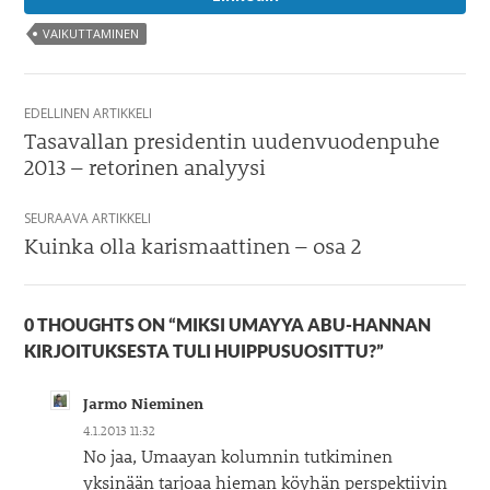
VAIKUTTAMINEN
Artikkelien
EDELLINEN ARTIKKELI
selaus
Tasavallan presidentin uudenvuodenpuhe
2013 – retorinen analyysi
SEURAAVA ARTIKKELI
Kuinka olla karismaattinen – osa 2
0 THOUGHTS ON “MIKSI UMAYYA ABU-HANNAN
KIRJOITUKSESTA TULI HUIPPUSUOSITTU?”
Jarmo Nieminen
4.1.2013 11:32
No jaa, Umaayan kolumnin tutkiminen
yksinään tarjoaa hieman köyhän perspektiivin