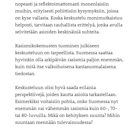
nopeasti ja reflektoimattomasti monenlaisiin
muihin, erityisesti poliittisiin kysymyksiin, joissa
on kyse vallasta. Koska keskustelu monimutkaistuu
helposti, tarvitaan rauhallista erittelyä, jonka avulla
selvitetään asioiden keskinäisiä suhteita.
Rasismikokemusten tuominen julkiseen
keskusteluun on tarpeellista. Suomessa saattaa
hyvinkin olla arkipäivän rasismia paljon enemmän,
kuin mitä itse valkoihoisena kantasuomalaisena
tiedostan.
Keskusteluun olisi hyvä saada erilaisia
perspektiivejä, joiden kautta asioita tarkastellaan.
Esimerkiksi voitaisiin pohtia, onko Suomessa nyt
enemmän vai vähemmän rasismia kuin 60-, 70-
tai 80-luvuilla. Mikä on kehityksen suunta? Mihin
suuntaan mennään tulevaisuudessa?