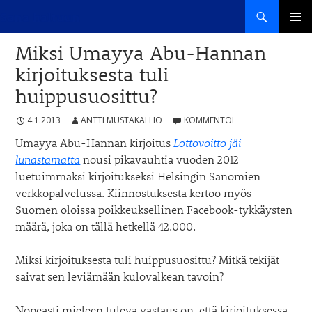
Haku
Sana haltuun
SIIRRY
ENSISIJ
SISÄLTÖÖN
Miksi Umayya Abu-Hannan
VALIKK
kirjoituksesta tuli
huippusuosittu?
4.1.2013
ANTTI MUSTAKALLIO
KOMMENTOI
Umayya Abu-Hannan kirjoitus
Lottovoitto jäi
lunastamatta
nousi pikavauhtia vuoden 2012
luetuimmaksi kirjoitukseksi Helsingin Sanomien
verkkopalvelussa. Kiinnostuksesta kertoo myös
Suomen oloissa poikkeuksellinen Facebook-tykkäysten
määrä, joka on tällä hetkellä 42.000.
Miksi kirjoituksesta tuli huippusuosittu? Mitkä tekijät
saivat sen leviämään kulovalkean tavoin?
Nopeasti mieleen tuleva vastaus on, että kirjoituksessa