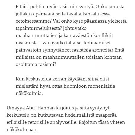
Pitäisi pohtia myös rasismin syntyä. Onko perusta
jollakin epämääräisellä tavalla kansallisessa
eetoksessamme? Vai onko kyse pääasiassa yleisestä
tapainturmeluksesta? Johtuvatko
maahanmuuttajien ja kantaväestön konfliktit
rasismista – vai ovatko tällaiset kohtaamiset
päinvastoin synnyttäneet rasistisia asenteita? Entä
millaista on maahanmuuttajien toisiaan kohtaan
osoittama rasismi?
Kun keskustelua kerran käydään, siinä olisi
mielestäni hyvä ottaa huomioon monenlaisia
näkökulmia.
Umayya Abu-Hannan kirjoitus ja siitä syntynyt
keskustelu on kutkuttavan hedelmällistä maaperää
erilaisille retorisille analyyseille. Rajoitun tässä yhteen
näkökulmaan.