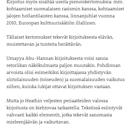
Kirjoitus myös sisältää useita pienoiskertomuksia: mm.
kohtaamiset suomalaisen rasismin kanssa, kohtaamiset
jalojen hollantilaisten kanssa, linnanjuhlat vuonna
2010, Euroopan kulttuurisäätiön illallinen.
Tällaiset kertomukset tekevät kirjoituksesta elävän,
muistettavan ja tunteita herättävän.
Umayya Abu-Hannan kirjoituksesta voisi sanoa
retoriikan näkökulmasta paljon muutakin. Pohdinnan
arvoista olisi esimerkiksi kirjoittajassa yhdistyvän
siirtolaisuuden (toiseuden) ja suomalaisuuden vaikutus
siihen, kuinka lukijat ottavat kirjoituksen vastaan.
Mutta jo Heathin veljesten periaatteiden valossa
kirjoitusta on kiehtovaa tarkastella. Tekstissä esiintyvät
vahvasti kaikki elementit, jotka tekevät sanomasta
mieleenjäävän ja vaikuttavan.