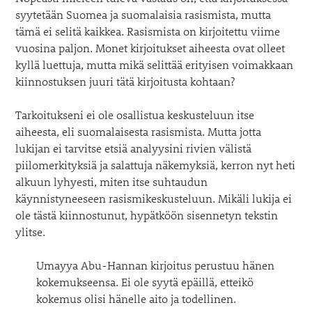
syytetään Suomea ja suomalaisia rasismista, mutta
tämä ei selitä kaikkea. Rasismista on kirjoitettu viime
vuosina paljon. Monet kirjoitukset aiheesta ovat olleet
kyllä luettuja, mutta mikä selittää erityisen voimakkaan
kiinnostuksen juuri tätä kirjoitusta kohtaan?
Tarkoitukseni ei ole osallistua keskusteluun itse
aiheesta, eli suomalaisesta rasismista. Mutta jotta
lukijan ei tarvitse etsiä analyysini rivien välistä
piilomerkityksiä ja salattuja näkemyksiä, kerron nyt heti
alkuun lyhyesti, miten itse suhtaudun
käynnistyneeseen rasismikeskusteluun. Mikäli lukija ei
ole tästä kiinnostunut, hypätköön sisennetyn tekstin
ylitse.
Umayya Abu-Hannan kirjoitus perustuu hänen
kokemukseensa. Ei ole syytä epäillä, etteikö
kokemus olisi hänelle aito ja todellinen.