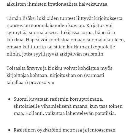
aikuisten ihmisten irrationaalista halveksuntaa.
Tämän lisäksi lukijoiden tunteet liittyvät kirjoituksesta
nousevaan suomalaisuuden kuvaan. Kirjoitus voi
synnyttää suomalaisessa lukijassa surua, häpeää ja
kiukkua. Häpeä voi kohdistua omaan suomalaisuuteen,
omaan kulttuuriin tai sitten kiukkuna ulkopuolelle
niihin, jotka syyllistyvät arkipäivän rasismiin.
Toisaalta ärsytys ja kiukku voivat kohdistua myös
kirjoittajaa kohtaan. Kirjoitushan on (varmasti
tahallaan) provosoiva:
Suomi kuvataan rasismin korruptoimana,
siirtolaiselle vihamielisenä maana, kun taas toinen
maa, Hollanti, vaikuttaa lähentelevän paratiisia.
Rasistinen öykkäröinti metrossa ja lentoaseman