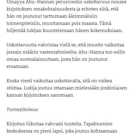
Umayya Abu-Hannan perusviestin uskottavuus nousee
kirjoituksen omakohtaisuudesta ja eritoten siitä, että
hän on joutunut tarttumaan äärimmäisiin
toimenpiteisiin, muuttamaan pois maasta. Tämä
hiljentää lukijan kuuntelemaan hänen kokemuksiaan.
Uskottavuutta vahvistaa vielä se, että muutto vaikuttaa
jossain määrin vastentahtoiselta: Abu-Hanna tuo esille
omaa suomalaisuuttaan, josta hän on joutunut
eroamaan.
Koska viesti vaikuttaa uskottavalta, sitä on vaikea
ohittaa. Lukija joutuu ottamaan mielessään jonkinlaisen
kannan kirjoituksen sanomaan.
Tunnepitoisuus
Kirjoitus liikuttaa vahvasti tunteita. Tapahtumien
keskuksessa on pieni lapsi, joka joutuu kohtaamaan