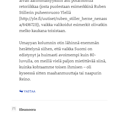
aivan äärimmäisyyksiin asti polarisoitua
retoriikkaa (josta puolestaan esimerkkinä Ruben
Stillerin puheenvuoro Ylellä
[http://yle.fi/uutiset/ruben_stiller_herne_nenass
a/6436723]), vaikka valikoidut esimerkit olivatkin
melko kaukana toisistaan.
Umayyan kolumnin otin lähinnä enemmän
herättelynä siihen, että vaikka Suomi on
edistynyt ja huimasti avoimempi kuin 80-
luvulla, on meillä vielä paljon mietittävää siinä,
kuinka kohtaamme toisen ihmisen – oli
kyseessä sitten maahanmuuttaja tai naapurin
Reino.
VASTAA
Eleanoora