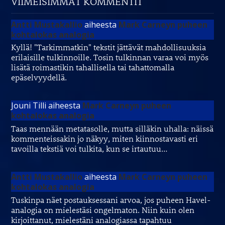
VIIMEISIMMÄT KOMMENTIT
Antti Mustakallio
aiheesta
Mark Carneyn puheen
kohtalokas analogia
Kyllä! "Tarkimmatkin" tekstit jättävät mahdollisuuksia
erilaisille tulkinnoille. Tosin tulkinnan varaa voi myös
lisätä roimastikin tahallisella tai tahattomalla
epäselvyydellä.
Jouni Tilli
aiheesta
Mark Carneyn puheen
kohtalokas analogia
Taas mennään metatasolle, mutta silläkin uhalla: näissä
kommenteissakin jo näkyy, miten kiinnostavasti eri
tavoilla tekstiä voi tulkita, kun se irtautuu…
Antti Mustakallio
aiheesta
Mark Carneyn puheen
kohtalokas analogia
Tuskinpa näet postauksessani arvoa, jos puheen Havel-
analogia on mielestäsi ongelmaton. Niin kuin olen
kirjoittanut, mielestäni analogiassa tapahtuu