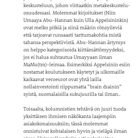
keskusteluun, johon viittaatkin metakeskustelu-
osuudessasi. Molemmat kirjoitukset (Niin
Umaaya Abu-Hannan kuin Ulla Appelsininkin)
ovat melko pitkiä ja siinä määrin rönsyileviä
että tarjoavat runsaasti tarttumakohtia mistä
tahansa perspektiivistä. Abu-Hannan ärtymys
on helppo kategorisoida kiittämättömyydeksi,
jos ei halua suhtautua Umayyaan ilman
MaMu(tm)-leimaa. Esimerkiksi Appelsinin esiin
nostamat koulutukseen käytetyt ja ulkomaille
karkaavat veroeurot ovat yhtä lailla
nollainvestointi riippumatta ”brain drainin”
syistä, suomalaisilla sukujuurilla tai ilman..
Toisaalta, kolumnistien tehtävä on juuri tuoda
yksittäisen ihmisen näkökanta laajempiin
asiakokonaisuuksiin; tässä molemmat
onnistuivat kohtalaisen hyvin ja vieläpä ilman