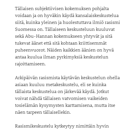
Tällaisen subjektiivisen kokemuksen pohjalta
voidaan ja on hyväkin käydä kansalaiskeskustelua
siitä, kuinka yleinen ja huolestuttava ilmiö rasismi
Suomessa on. Tällaiseen keskusteluun kuuluvat
sekä Abu-Hannan kokemukseen yhtyvät ja sitä
tukevat äänet että sitä kohtaan kriittisemmät
puheenvuorot. Näiden kaikkien äänien on hyvä
antaa kuulua ilman pyrkimyksiä keskustelun
rajoittamiseen.
Arkipäivän rasismista käytävän keskustelun ohella
asiaan kuuluu metakeskustelu, eli se kuinka
tällaista keskustelua on järkevää käydä. Jotkut
voivat nähdä tällaisen vatvomisen vaikeiden
tosielämän kysymysten karttamisena, mutta itse
näen tarpeen tällaisellekin.
Rasismikeskustelu kytkeytyy nimittäin hyvin