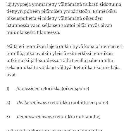
lajityyppejä ymmärretty välttämättä tiukasti sidottuina
tiettyyn puheen pitämisen ympäristöön. Esimerkiksi
oikeuspuhetta ei pidetty välttämättä oikeuden
istunnossa vaan sellaisen saattoi pitää myös aivan
muunlaisessa tilanteessa.
Näitä eri retoriikan lajeja onkin hyvä kutsua hieman eri
nimillä, jotka ovatkin yleisiä esimerkiksi retoriikan
tutkimuskirjallisuudessa. Tällä tavalla pahemmilta
sekaannuksilta voidaan välttyä. Retoriikan kolme lajia
ovat:
1)
forenssinen
retoriikka (oikeuspuhe)
2)
deliberatiivinen
retoriikka (poliittinen puhe)
3)
demonstratiivinen
retoriikka (juhlapuhe)
Jotta näitä retoriikan lajeja voidaan ymmärtää