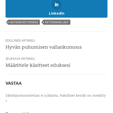
LinkedIn
ANTIIKIN RETORIIKKA
RETORIIKAN LAJIT
Artikkelien
EDELLINEN ARTIKKELI
selaus
Hyvän puhumisen vallankumous
SEURAAVA ARTIKKELI
Määrittele käsitteet eduksesi
VASTAA
Sähköpostiosoitettasi ei julkaista.
Pakolliset kentät on merkitty
*