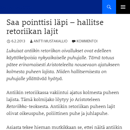
Haku
Sana haltuun
SIIRRY
ENSISIJ
SISÄLTÖÖN
Saa pointtisi läpi – hallitse
VALIKK
retoriikan lajit
6.2.2013
ANTTI MUSTAKALLIO
KOMMENTOI
Lukuisat antiikin retoriikan oivallukset ovat edelleen
käyttökelpoisia nykyaikaiselle puhujalle. Tämä totuus
pätee erinomaisesti Aristoteleelta nousevaan ajatukseen
kolmesta puheen lajista. Niiden hallitsemisesta on
puhujalle yllättävää hyötyä.
Antiikin retoriikassa vakiintui ajatus kolmesta puheen
lajista. Tämä kolmijako löytyy jo Aristoteleen
Retoriikka
-teoksesta. Antiikin retoriikan puheen lajit
olivat oikeuspuhe, poliittinen puhe ja juhlapuhe.
Asiasta tekee hieman mutkikkaan se, ettei näitä antiikin