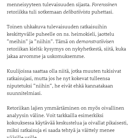
menneisyyteen tulevaisuuden sijasta.
Forenssinen
retoriikka tuli sotkemaan
delibatiivista
puhettasi.
Toinen uhkakuva tulevaisuuden ratkaisuihin
keskittyvälle puheelle on ns. heimokieli, jaottelu
”meihin” ja ”niihin”. Tämä on
demonstratiivisen
retoriikan kieltä: kysymys on nykyhetkestä, siitä, kuka
jakaa arvomme ja uskomuksemme.
Kuulijoissa saattaa olla niitä, jotka muuten tukisivat
ratkaisujasi, mutta jos he nyt kokevat tulleensa
niputetuksi ”niihin”, he eivät ehkä kannatakaan
suunnitelmiasi.
Retoriikan lajien ymmärtäminen on myös oivallinen
analyysin väline. Voit tarkkailla esimerkiksi
kokouksessa käytävää keskustelua ja oivallat pikaisesti,
miksi ratkaisuja ei saada tehtyä ja väittely menee
väärille urille.