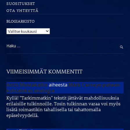
SUOSITUKSET
OTA YHTEYTTÄ
BLOGIARKISTO
Blogiarkisto
Haku:
VIIMEISIMMÄT KOMMENTIT
Antti Mustakallio
aiheesta
Mark Carneyn puheen
kohtalokas analogia
Kyllä! "Tarkimmatkin" tekstit jättävät mahdollisuuksia
erilaisille tulkinnoille. Tosin tulkinnan varaa voi myös
lisätä roimastikin tahallisella tai tahattomalla
epäselvyydellä.