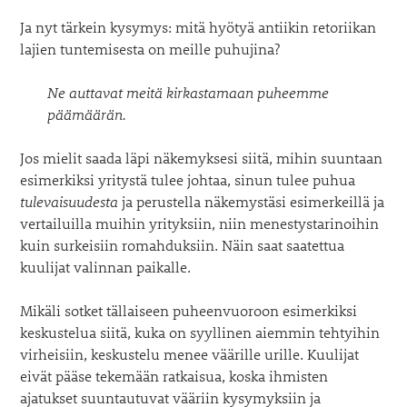
Ja nyt tärkein kysymys: mitä hyötyä antiikin retoriikan
lajien tuntemisesta on meille puhujina?
Ne auttavat meitä kirkastamaan puheemme
päämäärän.
Jos mielit saada läpi näkemyksesi siitä, mihin suuntaan
esimerkiksi yritystä tulee johtaa, sinun tulee puhua
tulevaisuudesta
ja perustella näkemystäsi esimerkeillä ja
vertailuilla muihin yrityksiin, niin menestystarinoihin
kuin surkeisiin romahduksiin. Näin saat saatettua
kuulijat valinnan paikalle.
Mikäli sotket tällaiseen puheenvuoroon esimerkiksi
keskustelua siitä, kuka on syyllinen aiemmin tehtyihin
virheisiin, keskustelu menee väärille urille. Kuulijat
eivät pääse tekemään ratkaisua, koska ihmisten
ajatukset suuntautuvat vääriin kysymyksiin ja