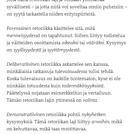
syvällisesti – ja jotta niitä voi soveltaa omiin puheisiin –
on syytä tarkastella niiden erityispiirteitä.
Forenssinen
retoriikka käsittelee sitä, mitä
menneisyydessä
on tapahtunut. Siihen liittyy todistelua
ja väitteiden osoittamista
oikeaksi
tai
vääräksi
. Kysymys
on
syyllisyydestä
ja
syyttömyydestä
.
Deliberatiivinen
retoriikka askartelee sen kanssa,
minkälaisia ratkaisuja
tulevaisuudessa
tulisi tehdä.
Koska tulevaisuus on kaikille tuntematon, kyse ei ole
niinkään totuudesta kuin
todennäköisyyksistä
.
Päättelyssä nojataan esimerkkeihin ja vertailuun.
Tämän retoriikan lajin ytimessä on
valinta
.
Demonstratiivinen
retoriikka pohtii
nykyhetken
kysymyksiä. Tämä retoriikan laji liittyy
arvoihin
; mikä
on kehuttavaa, mikä taas moitittavaa.