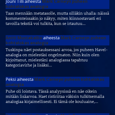
Jouni Tilli
aiheesta
Mark Carneyn puheen
kohtalokas analogia
Taas mennään metatasolle, mutta silläkin uhalla: näissä
kommenteissakin jo näkyy, miten kiinnostavasti eri
tavoilla tekstiä voi tulkita, kun se irtautuu…
Antti Mustakallio
aiheesta
Mark Carneyn puheen
kohtalokas analogia
Tuskinpa näet postauksessani arvoa, jos puheen Havel-
analogia on mielestäsi ongelmaton. Niin kuin olen
kirjoittanut, mielestäni analogiassa tapahtuu
kategoriavirhe ja lisäksi…
Peksi
aiheesta
Mark Carneyn puheen kohtalokas
analogia
Puhe oli loistava. Tässä analyysissä en näe oikein
mitään lisäarvoa. Haet ristiriitaa väkisin tulkitsemalla
analogiaa kirjaimellisesti. Ei tämä ole kouluaine,…