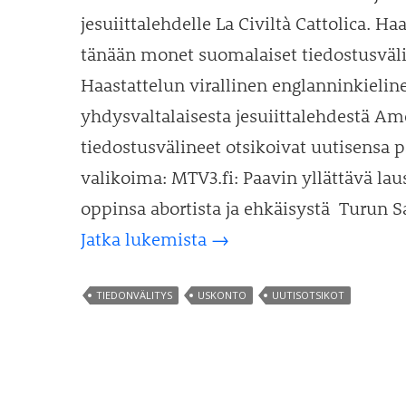
jesuiittalehdelle La Civiltà Cattolica. Haa
tänään monet suomalaiset tiedostusvälin
Haastattelun virallinen englanninkielin
yhdysvaltalaisesta jesuiittalehdestä Am
tiedostusvälineet otsikoivat uutisensa p
valikoima: MTV3.fi: Paavin yllättävä la
oppinsa abortista ja ehkäisystä Turun 
Paavin
Jatka lukemista
→
haastattelu
ja
TIEDONVÄLITYS
USKONTO
UUTISOTSIKOT
otsikoinnin
jalo
taito