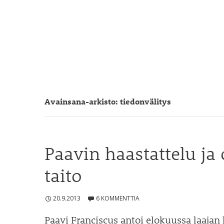
Avainsana-arkisto: tiedonvälitys
Paavin haastattelu ja 
taito
20.9.2013
6 KOMMENTTIA
Paavi Franciscus antoi elokuussa laajan h