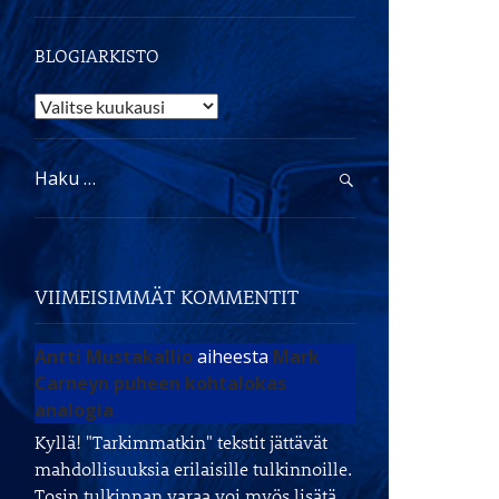
BLOGIARKISTO
Blogiarkisto
Haku:
VIIMEISIMMÄT KOMMENTIT
Antti Mustakallio
aiheesta
Mark
Carneyn puheen kohtalokas
analogia
Kyllä! "Tarkimmatkin" tekstit jättävät
mahdollisuuksia erilaisille tulkinnoille.
Tosin tulkinnan varaa voi myös lisätä