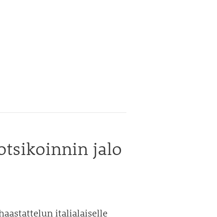
otsikoinnin jalo
aastattelun italialaiselle