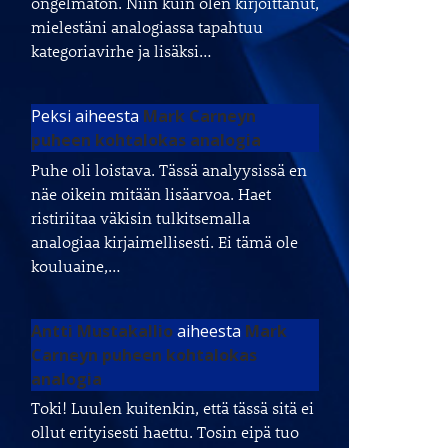
ongelmaton. Niin kuin olen kirjoittanut,
mielestäni analogiassa tapahtuu
kategoriavirhe ja lisäksi…
Peksi
aiheesta
Mark Carneyn
puheen kohtalokas analogia
Puhe oli loistava. Tässä analyysissä en
näe oikein mitään lisäarvoa. Haet
ristiriitaa väkisin tulkitsemalla
analogiaa kirjaimellisesti. Ei tämä ole
kouluaine,…
Antti Mustakallio
aiheesta
Mark
Carneyn puheen kohtalokas
analogia
Toki! Luulen kuitenkin, että tässä sitä ei
ollut erityisesti haettu. Tosin eipä tuo