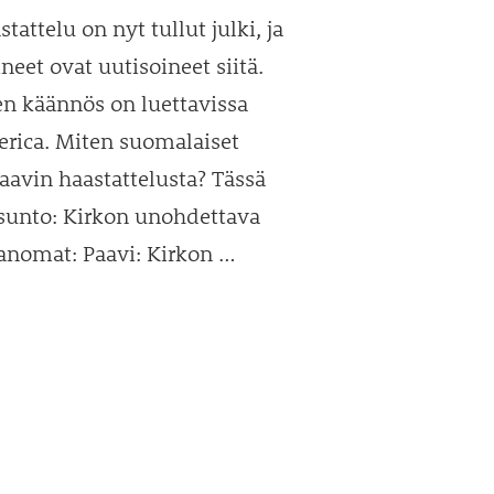
stattelu on nyt tullut julki, ja
eet ovat uutisoineet siitä.
en käännös on luettavissa
erica. Miten suomalaiset
aavin haastattelusta? Tässä
usunto: Kirkon unohdettava
Sanomat: Paavi: Kirkon …