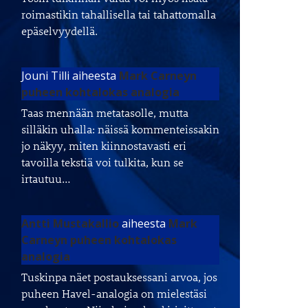
roimastikin tahallisella tai tahattomalla
epäselvyydellä.
Jouni Tilli
aiheesta
Mark Carneyn
puheen kohtalokas analogia
Taas mennään metatasolle, mutta
silläkin uhalla: näissä kommenteissakin
jo näkyy, miten kiinnostavasti eri
tavoilla tekstiä voi tulkita, kun se
irtautuu…
Antti Mustakallio
aiheesta
Mark
Carneyn puheen kohtalokas
analogia
Tuskinpa näet postauksessani arvoa, jos
puheen Havel-analogia on mielestäsi