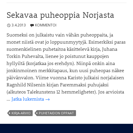
Sekavaa puheoppia Norjasta
3.4.2013
KOMMENTOI
Suomeksi on julkaistu vain vähän puheoppaita, ja
monet niistä ovat jo loppuunmyytyjä. Esimerkiksi paras
suomenkielinen puhetaitoa käsittelevä kirja, Juhana
Torkin Puhevalta, lienee jo poistunut kauppojen
hyllyiltä (korjatkaa jos erehdyn). Niinpä onkin aina
jonkinmoinen merkkitapaus, kun uusi puheopas näkee
päivänvalon. Viime vuonna Karisto julkaisi norjalaisen
Ragnhild Nilsenin kirjan Paremmaksi puhujaksi
(alkuteos Talekunstens 12 hemmeligheter). Jos arvioista
Sekavaa
…
Jatka lukemista
→
puheoppia
Norjasta
KIRJA-ARVIO
PUHETAIDON OPPAAT