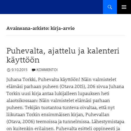
Haku
Sana haltuun
SIIRRY
ENSISIJ
SISÄLTÖÖN
VALIKK
Avainsana-arkisto: kirja-arvio
Puhevalta, ajattelu ja kalenteri
käyttöön
9.10.2015
KOMMENTOI
Juhana Torkki, Puhevalta käyttöön! Näin valmistelet
elämäsi parhaan puheen (Otava 2015), 206 sivua Juhana
Torkin uusi kirja antaa lukijalleen lupauksen heti
alaotsikossaan: Näin valmistelet elämäsi parhaan
puheen. Tekijän tuotantoa tunteva oivaltaa, että nyt
liikutaan Torkin ensimmäisen kirjan, Puhevallan
(Otava, 2006) teemoissa ja tunnelmissa. Lähestymistapa
on kuitenkin erilainen. Puhevalta esitteli oppineesti ja