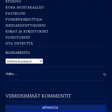
ETUSIVU
KUKA MUSTAKALLIO?
PALVELUNI
PUHEENKIRJOITTAJA
MEDIAESIINTYMISENI
KIRJAT JA KIRJOITUKSET
SUOSITUKSET
OTA YHTEYTTÄ
BLOGIARKISTO
Blogiarkisto
Haku:
VIIMEISIMMÄT KOMMENTIT
Antti Mustakallio
aiheesta
Mark Carneyn puheen