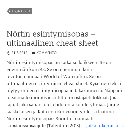
traaginen
valta
KIRJA-ARVIO
Nörtin esiintymisopas –
ultimaalinen cheat sheet
21.8.2013
KOMMENTOI
Nörtin esiintymisopas on ratkaisu kaikkeen. Se on
enemmän kuin 42. Se on enemmän kuin
levutusmanuaali World of Warcraftiin. Se on
ultimaalinen esiintymisen cheat sheet. Kyseinen teksti
löytyy uuden esiintymisoppaan takakannesta. Näppärä
idea: markkinointiviesti filtteröi ostajaehdokkaat. Jos
tajuat joka sanan, olet ehdotonta kohderyhmää. Janne
Jääskeläisen ja Katleena Kortesuon yhdessä laatima
Nörtin esiintymisopas: Suoritusmanuaali
Nörti
substanssiosaajille (Talentum 2013) …
Jatka lukemista
→