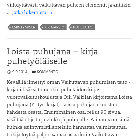
viihdyttävästi vaikuttavan puheen elementit ja antiikin
Puhevalta,
…
Jatka lukemista
→
ajattelu
ja
ESIINTYMINEN
KIRJA-ARVIO
PUHETAITO
kalenteri
käyttöön
Loista puhujana – kirja
puhetyöläiselle
9.9.2014
KOMMENTOI
Keväällä ilmestyi oman Vaikuttavan puhumisen taito -
kirjani lisäksi toinenkin puhetaidon kirja:
vuorovaikutuskouluttaja Oili Valkilan kirjoittama Loista
puhujana (Yritys-kirjat). Loista puhujana koostuu
kahdesta osasta. Ensimmäinen osa, reilut 90 sivua,
sisältää ohjeita ja vinkkejä puhujalle. Painotus on siinä,
kuinka esiintymistilanteisiin kannattaa valmistautua.
Lukija löytää paljon samaa asiaa kuin Vaikuttavan