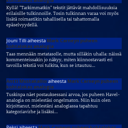
kohtalokas analogia
Kyllä! "Tarkimmatkin" tekstit jättävät mahdollisuuksia
erilaisille tulkinnoille. Tosin tulkinnan varaa voi myös
lisätä roimastikin tahallisella tai tahattomalla
epäselvyydellä.
Jouni Tilli
aiheesta
Mark Carneyn puheen
kohtalokas analogia
Taas mennään metatasolle, mutta silläkin uhalla: näissä
kommenteissakin jo näkyy, miten kiinnostavasti eri
tavoilla tekstiä voi tulkita, kun se irtautuu…
Antti Mustakallio
aiheesta
Mark Carneyn puheen
kohtalokas analogia
Tuskinpa näet postauksessani arvoa, jos puheen Havel-
analogia on mielestäsi ongelmaton. Niin kuin olen
kirjoittanut, mielestäni analogiassa tapahtuu
kategoriavirhe ja lisäksi…
Peksi
aiheesta
Mark Carneyn puheen kohtalokas