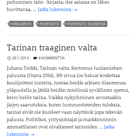
puhumisen taito -kirjasta; itse asiassa on lähes
Loista
huvittavaa, …
Jatka lukemista
→
puhujana
–
KIRJA-ARVIO
PUHETAITO
PUHETAITO SUOMESSA
kirja
puhetyöläiselle
Tarinan traaginen valta
28.1.2014
4 KOMMENTTIA
Juhana Torkki, Tarinan valta: Kertomus luolamiehen
paluusta (Otava 2014), 319 sivua Jos haluat koskettaa
kuulijoittesi tunteita, nostaa heidät arkisen tilanteensa
yläpuolella ja jättää heidän mieliinsä syvällinen opetus,
kerro heille tarina. Vaikka nykyihminen arvostaakin
järjen saavutuksia, kuten luonnontieteiden tuloksia,
tarinat eivät ole kuolleet vaan näyttävät jopa tekevän
paluuta. Poliitikot, yritysjohtajat ja markkinoinnin
ammattilaiset ovat oivaltaneet tarinoiden …
Jatka
Tarinan
lukemista
→