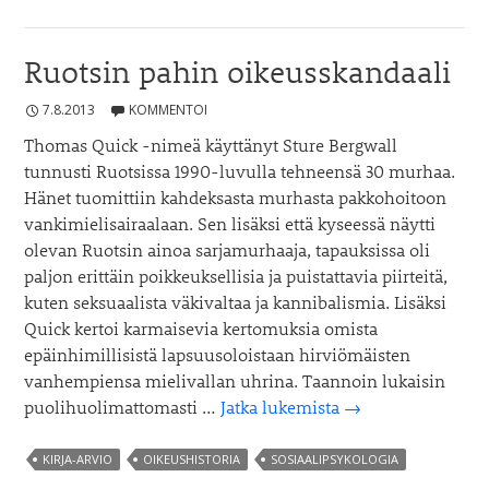
arvio
Ruotsin pahin oikeusskandaali
7.8.2013
KOMMENTOI
Thomas Quick -nimeä käyttänyt Sture Bergwall
tunnusti Ruotsissa 1990-luvulla tehneensä 30 murhaa.
Hänet tuomittiin kahdeksasta murhasta pakkohoitoon
vankimielisairaalaan. Sen lisäksi että kyseessä näytti
olevan Ruotsin ainoa sarjamurhaaja, tapauksissa oli
paljon erittäin poikkeuksellisia ja puistattavia piirteitä,
kuten seksuaalista väkivaltaa ja kannibalismia. Lisäksi
Quick kertoi karmaisevia kertomuksia omista
epäinhimillisistä lapsuusoloistaan hirviömäisten
vanhempiensa mielivallan uhrina. Taannoin lukaisin
Ruotsin
puolihuolimattomasti …
Jatka lukemista
→
pahin
oikeusskandaali
KIRJA-ARVIO
OIKEUSHISTORIA
SOSIAALIPSYKOLOGIA