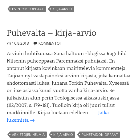
esiin
–
ESIINTYMISOPPAAT
KIRJA-ARVIO
ultim
cheat
Puhevalta – kirja-arvio
sheet
10.8.2013
KOMMENTOI
Arvioin huhtikuussa Sana haltuun -blogissa Ragnhild
Nilsenin puheoppaan Paremmaksi puhujaksi. En
antanut kirjasta kovinkaan mairittelevia kommentteja.
Tarjoan nyt vastapainoksi arvion kirjasta, joka kannattaa
ehdottomasti lukea: Juhana Torkin Puhevalta. Kyseessä
on itse asiassa kuusi vuotta vanha kirja-arvio. Se
julkaistiin alun perin Teologisessa aikakauskirjassa
(112/2007, s. 179-181). Tuolloin kirja oli juuri tullut
markkinoille. Kirjaa luetaan edelleen – …
Jatka
Puhevalta
lukemista
→
–
kirja-
ARKISTOJEN HELMIÄ
KIRJA-ARVIO
PUHETAIDON OPPAAT