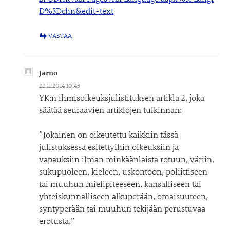
D%3Dchn&edit-text
VASTAA
Jarno
22.11.2014 10:43
YK:n ihmisoikeuksjulistituksen artikla 2, joka
säätää seuraavien artiklojen tulkinnan:
”Jokainen on oikeutettu kaikkiin tässä
julistuksessa esitettyihin oikeuksiin ja
vapauksiin ilman minkäänlaista rotuun, väriin,
sukupuoleen, kieleen, uskontoon, poliittiseen
tai muuhun mielipiteeseen, kansalliseen tai
yhteiskunnalliseen alkuperään, omaisuuteen,
syntyperään tai muuhun tekijään perustuvaa
erotusta.”