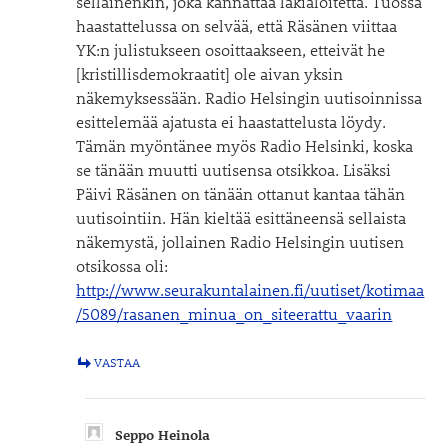
sellainenkin, joka kannattaa lakialoitetta. Tuossa
haastattelussa on selvää, että Räsänen viittaa
YK:n julistukseen osoittaakseen, etteivät he
[kristillisdemokraatit] ole aivan yksin
näkemyksessään. Radio Helsingin uutisoinnissa
esittelemää ajatusta ei haastattelusta löydy.
Tämän myöntänee myös Radio Helsinki, koska
se tänään muutti uutisensa otsikkoa. Lisäksi
Päivi Räsänen on tänään ottanut kantaa tähän
uutisointiin. Hän kieltää esittäneensä sellaista
näkemystä, jollainen Radio Helsingin uutisen
otsikossa oli:
http://www.seurakuntalainen.fi/uutiset/kotimaa
/5089/rasanen_minua_on_siteerattu_vaarin
VASTAA
Seppo Heinola