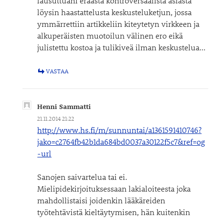
lausuttuani eräästä kontroversaalista asiasta
löysin haastattelusta keskusteluketjun, jossa
ymmärrettiin artikkeliin kiteytetyn virkkeen ja
alkuperäisten muotoilun välinen ero eikä
julistettu kostoa ja tulikiveä ilman keskustelua…
VASTAA
Henni Sammatti
21.11.2014 21:22
http://www.hs.fi/m/sunnuntai/a1361591410746?
jako=c2764fb42b1da684bd0037a30122f5c7&ref=og
-url
Sanojen saivartelua tai ei.
Mielipidekirjoituksessaan lakialoiteesta joka
mahdollistaisi joidenkin lääkäreiden
työtehtävistä kieltäytymisen, hän kuitenkin