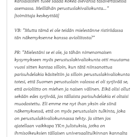
kansalaisten tulee saada kokea olevansa tasavertaisessa
asemassa. Meillähän perustuslakivaliokunta…”
[toimittaja keskeyttää]
VB: ”Mutta tämä ei ole teidän mielestänne ristiriidassa
tän näkemyksenne kanssa avioliitosta?”
PR: ”Mielestäni se ei ole, ja tähän nimenomaisen
kysymykseen myös perustuslakivaliokunta otti muutama
vuosi sitten kantaa silloin, kun tätä niinsanottua
parisuhdelakia käsiteltiin ja silloin perustuslakivaliokunta
totesi, että Suomen perustuslain valossa ei oli syrjivää se,
että avioliitto on miehen ja naisen välinen. Eikä olisi ollut
sekään edes syrjivää, jos tällaista parisuhdelakia ei oltaisi
muodostettu. Eli emme me nyt ihan yksin ole siinä
näkemyksessä, että on myös perustuslain tulkinta, joka
on perustuslakivaliokunnassa tehty. Ja sitten jos
ajatellaan vaikkapa YK:n julistuksia, jotka on
ihmisoikeuksien tällaisen universaalitulkinnan kannalta