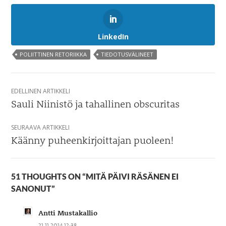
LinkedIn
POLIITTINEN RETORIIKKA
TIEDOTUSVÄLINEET
Artikkelien
EDELLINEN ARTIKKELI
selaus
Sauli Niinistö ja tahallinen obscuritas
SEURAAVA ARTIKKELI
Käänny puheenkirjoittajan puoleen!
51 THOUGHTS ON “MITÄ PÄIVI RÄSÄNEN EI
SANONUT”
Antti Mustakallio
21.11.2014 12:38