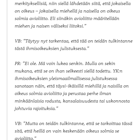
merkityksellisiä, niin siellä lähdetään siitä, että jokaisella
on oikeus – jokaisella miehellä ja naisella on oikeus
solmia avioliitto. Eli siinäkin avioliitto määritellään
miehen ja naisen väliseksi liitoksi.”
VB: ”Täytyy nyt tarkentaa, että tää on teidän tulkintanne
tästä ihmisoikeuksien julistuksesta.”
PR: ”Ei ole. Mä voin lukea senkin. Mulla on sekin
mukana, että se on ihan selkeesti siellä todettu. YK:n
ihmisoikeuksien yleismaailmallisessa julistuksessa
sanotaan näin, että täysi-ikäisillä miehillä ja naisilla on
oikeus solmia avioliitto ja perustaa perhe ilman
minkäänlaisia rodusta, kansalaisuudesta tai uskonnosta
johtuvia rajoituksia.”
VB: ”Mutta on teidän tulkintanne, että se tarkoittaa tässä
sitä, että heillä on vain keskenään oikeus solmia se
avioliitto.”