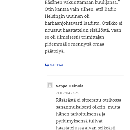
Räsänen vakuuttamaan kuulijansa.”
Otin kantaa vain siihen, että Radio
Helsingin uutinen oli
harhaanjohtavasti laadittu. Otsikko ei
noussut haastattelun sisällöstä, vaan
se oli (ilmeisesti) toimittajan
pidemmälle mennyttä omaa
päättelyä.
VASTAA
Seppo Heinola
21.11.2014 23:25
Räsäsästä ei siteerattu otsikossa
sananmukaisesti oikein, mutta
hänen tarkoituksensa ja
pyrkimyksensä tulivat
haastatelussa aivan selkeästi