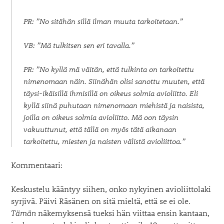
PR: ”No sitähän sillä ilman muuta tarkoitetaan.”
VB: ”Mä tulkitsen sen eri tavalla.”
PR: ”No kyllä mä väitän, että tulkinta on tarkoitettu
nimenomaan näin. Siinähän olisi sanottu muuten, että
täysi-ikäisillä ihmisillä on oikeus solmia avioliitto. Eli
kyllä siinä puhutaan nimenomaan miehistä ja naisista,
joilla on oikeus solmia avioliitto. Mä oon täysin
vakuuttunut, että tällä on myös tätä aikanaan
tarkoitettu, miesten ja naisten välistä avioliittoa.”
Kommentaari:
Keskustelu kääntyy siihen, onko nykyinen avioliittolaki
syrjivä. Päivi Räsänen on sitä mieltä, että se ei ole.
Tämän
näkemyksensä tueksi hän viittaa ensin kantaan,