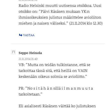
Radio Helsinki muutti uutisensa otsikkoa. Uusi
otsikko on: ”Päivi Räsäsen mukaan YK:n
ihmisoikeuksien julistus määrittelee avioliiton
miehen ja naisen väliseksi.” (21.11.2014 klo 12.30)
VASTAA
Seppo Heinola
21.11.2014 15:40
VB: ”Mutta on teidän tulkintanne, että se
tarkoittaa tässä sitä, että heillä on VAIN
keskenään oikeus solmia se avioliitto.”
PR: ”No s i t ä h ä n sillä i l m a n m u u t a
tarkoitetaan.”
Eli asialisesti Räsänen väittää ko julistuksen