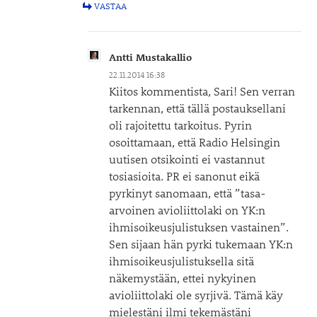
VASTAA
Antti Mustakallio
22.11.2014 16:38
Kiitos kommentista, Sari! Sen verran
tarkennan, että tällä postauksellani
oli rajoitettu tarkoitus. Pyrin
osoittamaan, että Radio Helsingin
uutisen otsikointi ei vastannut
tosiasioita. PR ei sanonut eikä
pyrkinyt sanomaan, että ”tasa-
arvoinen avioliittolaki on YK:n
ihmisoikeusjulistuksen vastainen”.
Sen sijaan hän pyrki tukemaan YK:n
ihmisoikeusjulistuksella sitä
näkemystään, ettei nykyinen
avioliittolaki ole syrjivä. Tämä käy
mielestäni ilmi tekemästäni