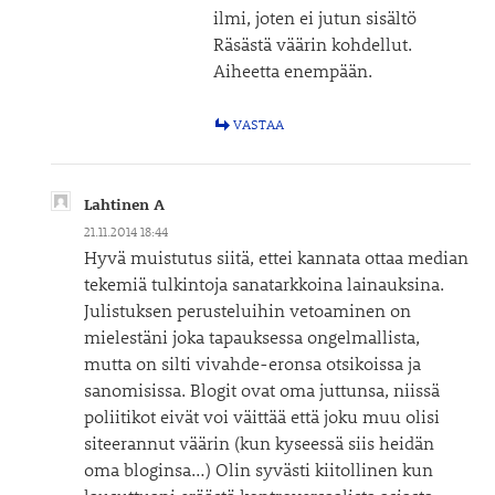
ilmi, joten ei jutun sisältö
Räsästä väärin kohdellut.
Aiheetta enempään.
VASTAA
Lahtinen A
21.11.2014 18:44
Hyvä muistutus siitä, ettei kannata ottaa median
tekemiä tulkintoja sanatarkkoina lainauksina.
Julistuksen perusteluihin vetoaminen on
mielestäni joka tapauksessa ongelmallista,
mutta on silti vivahde-eronsa otsikoissa ja
sanomisissa. Blogit ovat oma juttunsa, niissä
poliitikot eivät voi väittää että joku muu olisi
siteerannut väärin (kun kyseessä siis heidän
oma bloginsa…) Olin syvästi kiitollinen kun