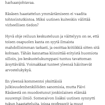
harhaanjohtavaa.
Räsäsen haastattelun ymmärtämiseen ei vaadita
tohtorintutkintoa. Miksi uutinen kuitenkin välittää
virheellisen tiedon?
Hyvä ohje reiluun keskusteluun ja väittelyyn on se, että
toisen osapuolen kanta on syytä ilmaista
mahdollisimman tarkasti, ja osoittaa kritiikkiä sitten sitä
kohtaan. Tähän kannattaa kiinnittää erityistä huomiota
silloin, jos keskustelukumppani tuntuu tavattoman
ärsyttävältä. Voimakkaat tunteet yleensä häiritsevät
arvostelukykyä.
En yleensä kommentoi yksittäisiä
julkisuudenhenkilöiden sanomisia, mutta Päivi
Räsäsestä on muodostunut jonkinlainen elämää
suurempi ilmiö. Someraivon lisäksi uutinen synnytti
tukun haastatteluita, joissa professorit ja muut