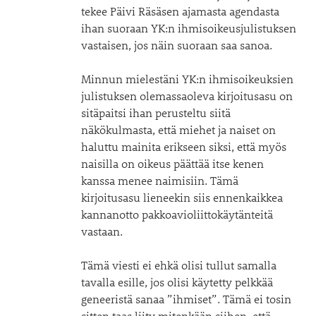
tekee Päivi Räsäsen ajamasta agendasta
ihan suoraan YK:n ihmisoikeusjulistuksen
vastaisen, jos näin suoraan saa sanoa.
Minnun mielestäni YK:n ihmisoikeuksien
julistuksen olemassaoleva kirjoitusasu on
sitäpaitsi ihan perusteltu siitä
näkökulmasta, että miehet ja naiset on
haluttu mainita erikseen siksi, että myös
naisilla on oikeus päättää itse kenen
kanssa menee naimisiin. Tämä
kirjoitusasu lieneekin siis ennenkaikkea
kannanotto pakkoavioliittokäytänteitä
vastaan.
Tämä viesti ei ehkä olisi tullut samalla
tavalla esille, jos olisi käytetty pelkkää
geneeristä sanaa ”ihmiset”. Tämä ei tosin
sitten taas liity mitenkään siihen, että