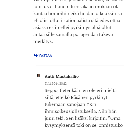
julistus ei hänen itsensäkään mukaan ota
kantaa homoihin eikä heidän oikeuksiinsa
eli olisi ollut irrationaalista sitä edes ottaa
asiassa esiin ellei pyrkimys olisi ollut
antaa sille samalla po. agendaa tukeva
merkitys.
VASTAA
Antti Mustakallio
21.11.2014 23:12
Seppo, tietenkään en ole eri mieltä
siitä, etteikö Räsänen pyrkinyt
tukemaan sanojaan YK:n
ihmisoikeusjulistuksella. Niin hän
juuri teki. Sen lisäksi kirjoitin: ”Oma
kysymyksensä toki on se, onnistuuko