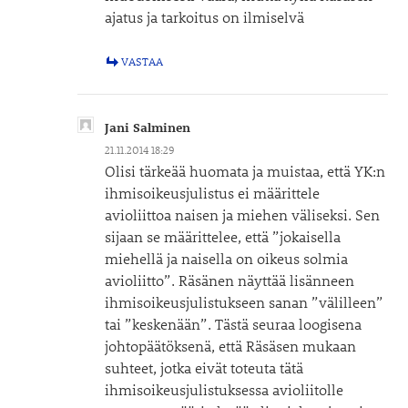
ajatus ja tarkoitus on ilmiselvä
VASTAA
Jani Salminen
21.11.2014 18:29
Olisi tärkeää huomata ja muistaa, että YK:n
ihmisoikeusjulistus ei määrittele
avioliittoa naisen ja miehen väliseksi. Sen
sijaan se määrittelee, että ”jokaisella
miehellä ja naisella on oikeus solmia
avioliitto”. Räsänen näyttää lisänneen
ihmisoikeusjulistukseen sanan ”välilleen”
tai ”keskenään”. Tästä seuraa loogisena
johtopäätöksenä, että Räsäsen mukaan
suhteet, jotka eivät toteuta tätä
ihmisoikeusjulistuksessa avioliitolle