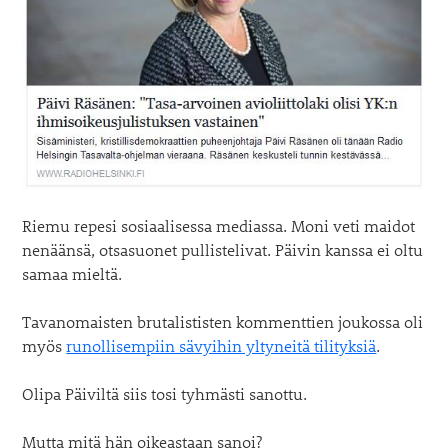
Riemu repesi sosiaalisessa mediassa. Moni veti maidot
nenäänsä, otsasuonet pullistelivat. Päivin kanssa ei oltu
samaa mieltä.
Tavanomaisten brutalististen kommenttien joukossa oli
myös
runollisempiin sävyihin yltyneitä tilityksiä
.
Olipa Päiviltä siis tosi tyhmästi sanottu.
Mutta mitä hän oikeastaan sanoi?