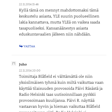
22.11.2014 15:46
Kyllä tämä on mennyt mahdottomaksi tämä
keskustelu asiasta, YLE suurin puolueellinen
lakia kannattava, mutta YLEä on vaikea saada
tasapuoliseksi. Kansanäänestys asiasta
eduskuntavaalien jälkeen niin nähdään.
VASTAA
Juho
22.11.2014 20:00
Toimittaja Blåfield ei välttämättä ole niin
yksisilmäisen tyhmä kuin miltä vaikuttaa vaan
käyttää tilaisuuden provosoida Päivi Räsästä ja
Radio Helsinki taas uutisoinnillaan pyrkkii
provosoimaan kuulijansa. Päivi R. näyttää
vastaavan hyvin ja hieman vaikuttaa Blåfield