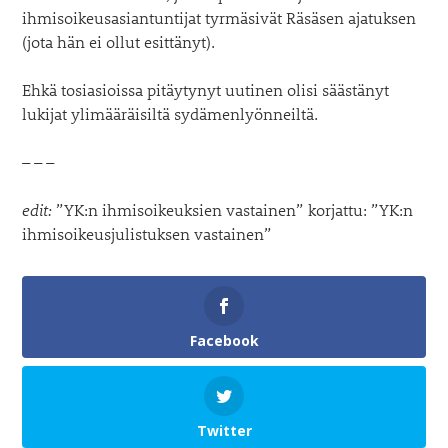
ihmisoikeusasiantuntijat tyrmäsivät Räsäsen ajatuksen
(jota hän ei ollut esittänyt).
Ehkä tosiasioissa pitäytynyt uutinen olisi säästänyt
lukijat ylimääräisiltä sydämenlyönneiltä.
– – –
edit:
”YK:n ihmisoikeuksien vastainen” korjattu: ”YK:n
ihmisoikeusjulistuksen vastainen”
Facebook
Twitter