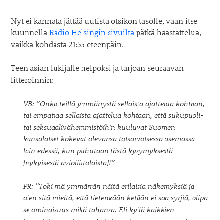
Nyt ei kannata jättää uutista otsikon tasolle, vaan itse
kuunnella
Radio Helsingin sivuilta
pätkä haastattelua,
vaikka kohdasta 21:55 eteenpäin.
Teen asian lukijalle helpoksi ja tarjoan seuraavan
litteroinnin:
VB: ”Onko teillä ymmärrystä sellaista ajattelua kohtaan,
tai empatiaa sellaista ajattelua kohtaan, että sukupuoli-
tai seksuaalivähemmistöihin kuuluvat Suomen
kansalaiset kokevat olevansa toisarvoisessa asemassa
lain edessä, kun puhutaan tästä kysymyksestä
[nykyisestä avioliittolaista]?”
PR: ”Toki mä ymmärrän näitä erilaisia näkemyksiä ja
olen sitä mieltä, että tietenkään ketään ei saa syrjiä, olipa
se ominaisuus mikä tahansa. Eli kyllä kaikkien