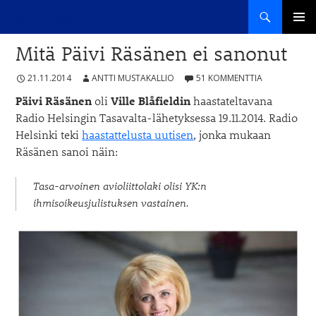
Haku
Sana haltuun
SIIRRY
ENSISIJ
SISÄLTÖÖN
Mitä Päivi Räsänen ei sanonut
VALIKK
21.11.2014
ANTTI MUSTAKALLIO
51 KOMMENTTIA
Päivi Räsänen
oli
Ville Blåfieldin
haastateltavana
Radio Helsingin Tasavalta-lähetyksessa 19.11.2014. Radio
Helsinki teki
haastattelusta uutisen
, jonka mukaan
Räsänen sanoi näin:
Tasa-arvoinen avioliittolaki olisi YK:n
ihmisoikeusjulistuksen vastainen.