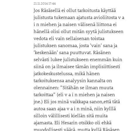
21.11.2014 17:44
Jos Räsäsellä ei ollut tarkoitusta käyttää
julistusta tukemaan ajatusta avioliitosta v a
i n miehen ja naisen välisenä liittona ei
hänellä olisi ollut mitän syytä julistukseen
vedota eli vain sellaisenan toistaa
julistuksen sanomaa, josta ’vain’ sana ja
’keskenään’ sana puuttuvat. Räsänen
selvästi lukee julistukseen enemmän kuin
siinä on ja ilmaisee tämän implisiittisesti
jatkokeskustelussa, mikä hänen
tarkoituksensa analyysin kannalta on
olennainen: ”Sitähän se ilman muuta
tarkoittaa” (eli v a i n miehen ja naisen
jne.) Eli jos minä vaikkapa sanon,että tätä
autoa saan ajaa v a i n minä, niin kylllä
silloin välillisesti kiellän sitä muita
ajamasta. Eli Hesarin otsikko oli ehkä
muodollisesti väärä, mutta kyllä Räsäsen