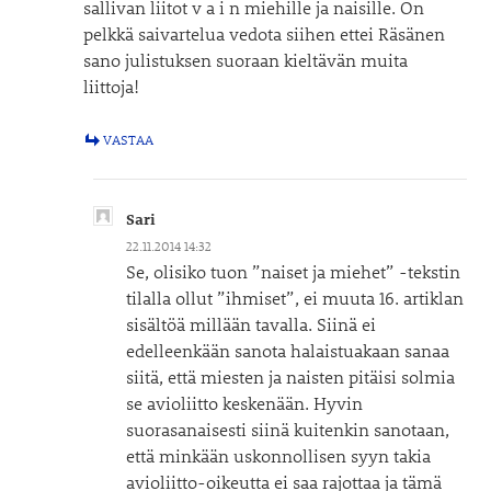
sallivan liitot v a i n miehille ja naisille. On
pelkkä saivartelua vedota siihen ettei Räsänen
sano julistuksen suoraan kieltävän muita
liittoja!
VASTAA
Sari
22.11.2014 14:32
Se, olisiko tuon ”naiset ja miehet” -tekstin
tilalla ollut ”ihmiset”, ei muuta 16. artiklan
sisältöä millään tavalla. Siinä ei
edelleenkään sanota halaistuakaan sanaa
siitä, että miesten ja naisten pitäisi solmia
se avioliitto keskenään. Hyvin
suorasanaisesti siinä kuitenkin sanotaan,
että minkään uskonnollisen syyn takia
avioliitto-oikeutta ei saa rajottaa ja tämä