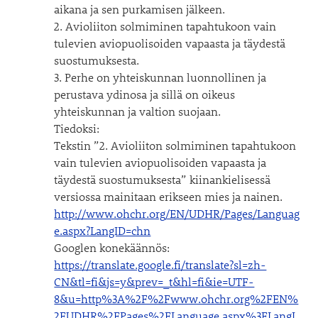
aikana ja sen purkamisen jälkeen.
2. Avioliiton solmiminen tapahtukoon vain
tulevien aviopuolisoiden vapaasta ja täydestä
suostumuksesta.
3. Perhe on yhteiskunnan luonnollinen ja
perustava ydinosa ja sillä on oikeus
yhteiskunnan ja valtion suojaan.
Tiedoksi:
Tekstin ”2. Avioliiton solmiminen tapahtukoon
vain tulevien aviopuolisoiden vapaasta ja
täydestä suostumuksesta” kiinankielisessä
versiossa mainitaan erikseen mies ja nainen.
http://www.ohchr.org/EN/UDHR/Pages/Languag
e.aspx?LangID=chn
Googlen konekäännös:
https://translate.google.fi/translate?sl=zh-
CN&tl=fi&js=y&prev=_t&hl=fi&ie=UTF-
8&u=http%3A%2F%2Fwww.ohchr.org%2FEN%
2FUDHR%2FPages%2FLanguage.aspx%3FLangI