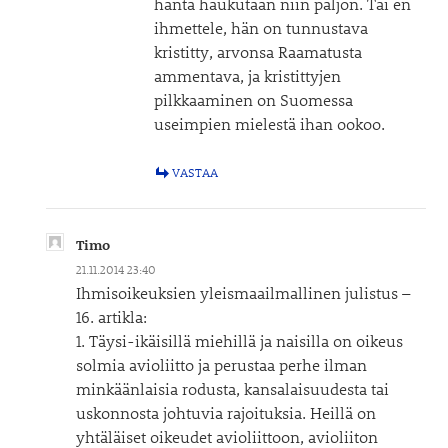
häntä haukutaan niin paljon. Tai en
ihmettele, hän on tunnustava
kristitty, arvonsa Raamatusta
ammentava, ja kristittyjen
pilkkaaminen on Suomessa
useimpien mielestä ihan ookoo.
VASTAA
Timo
21.11.2014 23:40
Ihmisoikeuksien yleismaailmallinen julistus –
16. artikla:
1. Täysi-ikäisillä miehillä ja naisilla on oikeus
solmia avioliitto ja perustaa perhe ilman
minkäänlaisia rodusta, kansalaisuudesta tai
uskonnosta johtuvia rajoituksia. Heillä on
yhtäläiset oikeudet avioliittoon, avioliiton