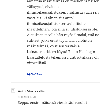
annettua määritelmää eli miehen ja naisen
välisyyttä, eivät ole
ihmisoikeusjulistuksen mukaisia vaan sen
vastaisia. Räsänen siis antoi
ihmisoikeusjulistuksen avioliitolle
määritelmän, jota sillä ei julistuksessa ole.
Ajatuksen tasolla hän myös ilmaisi, että ne
suhteet, jotka eivät täytä tätä avioliiton
määritelmää, ovat sen vastaisia.
Lainausmerkkien käyttö Radio Helsingin
haastattelusta tekemässä uutisotsikossa oli
virheellistä.
VASTAA
Antti Mustakallio
21.11.2014 17:50
Seppo, ensimmäisessä viestissäsi varoitit