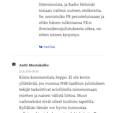
litteroinnista, ja Radio Helsinki
tosiaan vaihtoi uutisen otsikointia.
Se, onnistuiko PR perusteluissaan ja
oliko hänen tulkintansa YK:n
ihmisoikeusjulistuksesta oikea, on
sitten toinen kysymys.
VASTAA
Antti Mustakallio
21.11.2014 16:33
Kiitos kommentista Seppo. Ei ole kovin
yllättävää, jos vuonna 1948 laaditun julistuksen
tekijät tarkoittivat avioliitolla nimenomaan
miehen ja naisen välistä liittoa. Muut
vaihtoehdot eivät olleet tuolloin tapetilla.
Kyllähän tämän voi hyvin tunnustaa