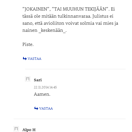
”JOKAINEN”, ”TAI MUUHUN TEKIJÄÄN”. Ei
tässä ole mitään tulkinnanvaraa. Julistus ei
sano, että avioliiton voivat solmia vai mies ja
nainen _keskenään_.
Piste.
VASTAA
Sari
22.11.2014 14:45
Aamen.
VASTAA
Alpo H