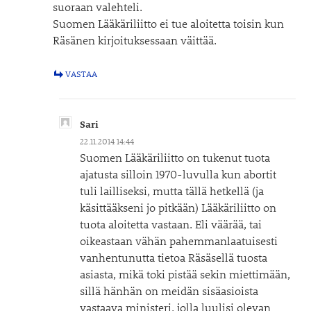
suoraan valehteli.
Suomen Lääkäriliitto ei tue aloitetta toisin kun
Räsänen kirjoituksessaan väittää.
VASTAA
Sari
22.11.2014 14:44
Suomen Lääkäriliitto on tukenut tuota
ajatusta silloin 1970-luvulla kun abortit
tuli lailliseksi, mutta tällä hetkellä (ja
käsittääkseni jo pitkään) Lääkäriliitto on
tuota aloitetta vastaan. Eli väärää, tai
oikeastaan vähän pahemmanlaatuisesti
vanhentunutta tietoa Räsäsellä tuosta
asiasta, mikä toki pistää sekin miettimään,
sillä hänhän on meidän sisäasioista
vastaava ministeri, jolla luulisi olevan