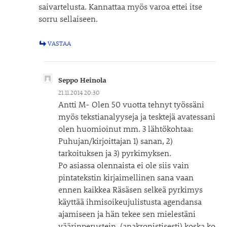
saivartelusta. Kannattaa myös varoa ettei itse
sorru sellaiseen.
VASTAA
Seppo Heinola
21.11.2014 20:30
Antti M- Olen 50 vuotta tehnyt työssäni
myös tekstianalyyseja ja tesktejä avatessani
olen huomioinut mm. 3 lähtökohtaa:
Puhujan/kirjoittajan 1) sanan, 2)
tarkoituksen ja 3) pyrkimyksen.
Po asiassa olennaista ei ole siis vain
pintatekstin kirjaimellinen sana vaan
ennen kaikkea Räsäsen selkeä pyrkimys
käyttää ihmisoikeujulistusta agendansa
ajamiseen ja hän tekee sen mielestäni
väärinperustein, (anakronistisesti) koska ko