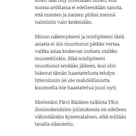
tuossa artiklassa ei edelleenkään sanota,
että miesten ja naisten pitäisi mennä
naimisiin vain keskenään.
Minun näkemykseni ja mielipiteeni tästä
asiasta ei siis muuttunut pätkän vertaa,
vaikka asiaa koskevan uutisen otsikko
muutettiinkin. Eikä mielipiteeni
muuttunut senkään jälkeen, kun olin
lukenut tämän haastattelusta tehdyn
litteroinnin (ei ole mahdollisuutta
kuunnella itse haastattelua juuri nyt).
Mielestäni Päivi Räsäsen tulkinta YK:n
ihmisoikeuksien julistuksesta on edelleen
vähintäänkin kyseenalainen, eikä millään
tavalla oikeutettu.