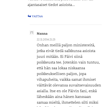
ajantasaiset tiedot asioista…
VASTAA
Nanna
22.11.2014 21:25
Onhan meillä paljon ministereitä,
jotka eivät tiedä salkkunsa asioista
juuri mitään. Ei Päivi siinä
poikkeusta tee. Jotenkin vain tuntuu,
että hän saa lokaa niskaansa
poikkeuksellisen paljon, jopa
vihapuheita, vaikka samat ihmiset
väittävät olevansa suvaitsevaisuuden
asialla. Itse en ole Päivin fani, enkä
läheskään aina hänen kanssaan
samaa mieltä, ihmettelen silti miksi