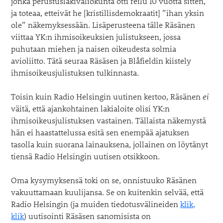
jonka perustuslakivaliokunta otti reilu 10 vuotta sitten,
ja toteaa, etteivät he [kristillisdemokraatit] ”ihan yksin
ole” näkemyksessään. Lisäperusteena tälle Räsänen
viittaa YK:n ihmisoikeuksien julistukseen, jossa
puhutaan miehen ja naisen oikeudesta solmia
avioliitto. Tätä seuraa Räsäsen ja Blåfieldin kiistely
ihmisoikeusjulistuksen tulkinnasta.
Toisin kuin Radio Helsingin uutinen kertoo, Räsänen
ei
väitä, että ajankohtainen lakialoite olisi YK:n
ihmisoikeusjulistuksen vastainen. Tällaista näkemystä
hän ei haastattelussa esitä sen enempää ajatuksen
tasolla kuin suorana lainauksena, jollainen on löytänyt
tiensä Radio Helsingin uutisen otsikkoon.
Oma kysymyksensä toki on se, onnistuuko Räsänen
vakuuttamaan kuulijansa. Se on kuitenkin selvää, että
Radio Helsingin (ja muiden tiedotusvälineiden
klik,
klik
) uutisointi Räsäsen sanomisista on